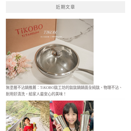
鍵
近期文章
字:
無塗層不沾鍋推薦：TiKOBO鈦工坊的鈦鈦鍋鍋面全純鈦、物理不沾、
耐用好清洗，給家人最安心的美味！