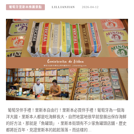
葡萄牙里斯本推薦景點
LILLIANJIAN
2026-04-12
葡萄牙伴手禮！里斯本自由行！里斯本必買伴手禮！葡萄牙為一個海
洋大國，里斯本人都是吃海鮮長大，自然地當地很早就發展出保存海鮮
的好方法，那就是「魚罐頭」，里斯本街頭有不少家魚罐頭店舖，歷史
都將近百年，見證里斯本的起起落落。而這樣的…