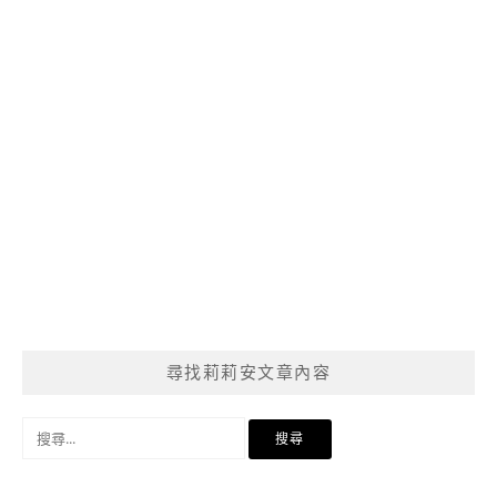
尋找莉莉安文章內容
搜
尋
關