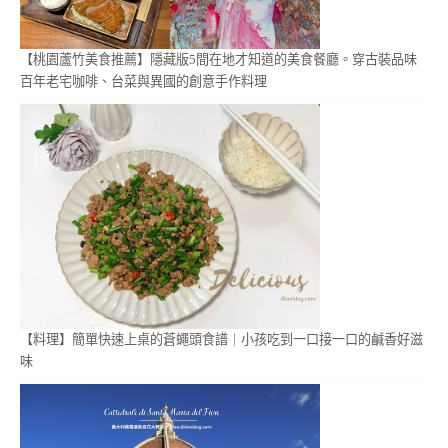
【桃園蘆竹美食推薦】隱藏版5間在地才知道的美食餐廳。穿古裝品味
百年老宅咖啡、台菜與異國的創意手作料理
【料理】簡單快速上桌的蒼蠅頭食譜｜小孩吃到一口接一口的鹹香好滋
味