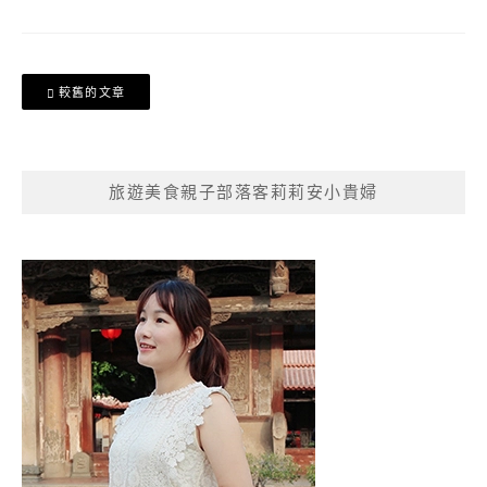
文
較舊的文章
章
導
覽
旅遊美食親子部落客莉莉安小貴婦