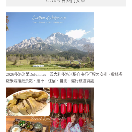
GA4今日熱門文章
2026多洛米蒂Dolomites｜義大利多洛米堤自由行行程怎安排，收錄多
羅米堤推薦景點、纜車、住宿、自駕、健行旅遊資訊