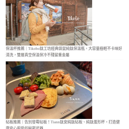
保溫杯推薦｜Tikobo鈦工坊經典袋鼠純鈦保溫瓶，大容量極輕不卡味好
清洗，雙層真空保溫保冷不殘留重金屬
砧板推薦｜告別發霉砧板！Tiann鈦安純鈦砧板、純鈦蛋形杯，打造健
康安心廚房的秘密武器