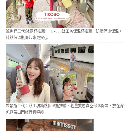
鯨魚杯二代(冰霸杯推薦)｜Tikobo鈦工坊保溫杯推薦，防漏保冰保溫，
純鈦保溫瓶喝起來更安心
袋鼠瓶二代：鈦工坊純鈦保溫瓶推薦，輕量雙層真空保溫保冷，放在背
包側帶出門旅行真輕鬆