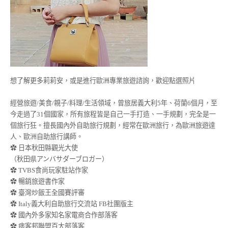
想了解更多莉莉安，或是進行歐洲專業旅遊諮詢，歡迎點選照片
經營旅遊/美食/親子/料理/生活領域，曾旅居義大利5年、荷蘭6個月，至
今走過了31個國家，所有旅程皆是自己一手打造、一手規劃，完全是一
個旅行狂。擅長國內外自助旅行規劃，經常在歐洲旅行，為歐洲旅遊達
人、歐洲自助旅行講師。
✿ 日本秋田縣觀光大使
（秋田県アンバサダーブロガー）
✿ TVBS食尚玩家駐站作家
✿ 暢銷旅遊書作家
✿ 臺灣炒飯王全國賽評審
✿ Italy義大利自助旅行交流站 FB社團版主
✿ 國內外多家知名家電商合作部落客
✿ 痞客邦聯盟百大部落客