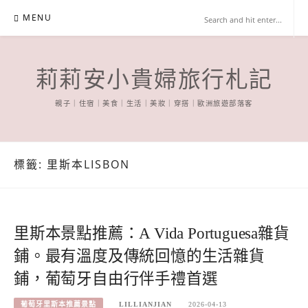
Skip
MENU
to
content
莉莉安小貴婦旅行札記
親子｜住宿｜美食｜生活｜美妝｜穿搭｜歐洲旅遊部落客
標籤:
里斯本LISBON
里斯本景點推薦：A Vida Portuguesa雜貨
鋪。最有溫度及傳統回憶的生活雜貨
鋪，葡萄牙自由行伴手禮首選
葡萄牙里斯本推薦景點
LILLIANJIAN
2026-04-13