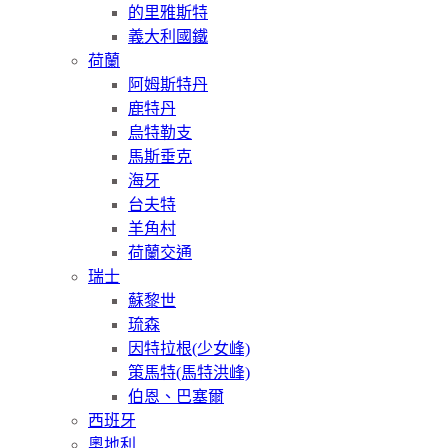
的里雅斯特
義大利國鐵
荷蘭
阿姆斯特丹
鹿特丹
烏特勒支
馬斯垂克
海牙
台夫特
羊角村
荷蘭交通
瑞士
蘇黎世
琉森
因特拉根(少女峰)
策馬特(馬特洪峰)
伯恩、巴塞爾
西班牙
奧地利