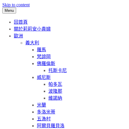
Skip to content
Menu
回首頁
關於莉莉安小貴婦
歐洲
義大利
羅馬
梵諦岡
佛羅倫斯
托斯卡尼
威尼斯
帕多瓦
波隆那
維諾納
米蘭
多洛米蒂
五漁村
阿爾貝羅貝洛