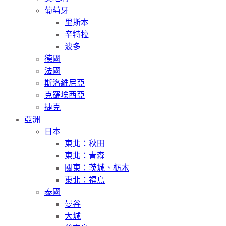
葡萄牙
里斯本
辛特拉
波多
德國
法國
斯洛維尼亞
克羅埃西亞
捷克
亞洲
日本
東北：秋田
東北：青森
關東：茨城、栃木
東北：福島
泰國
曼谷
大城