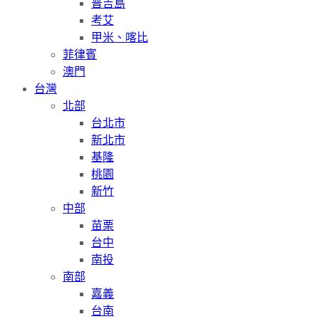
普吉島
考艾
甲米、喀比
菲律賓
澳門
台灣
北部
台北市
新北市
基隆
桃園
新竹
中部
苗栗
台中
南投
南部
嘉義
台南