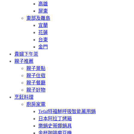
高雄
屏東
東部及離島
宜蘭
花蓮
台東
金門
貴婦下午茶
親子推薦
親子景點
親子住宿
親子餐廳
親子好物
烹飪料理
廚房家電
Tefal特福鮮呼吸智能萬用鍋
日本阿拉丁烤箱
樂鍋史蒂娜鍋具
金杯咖啡磨豆機