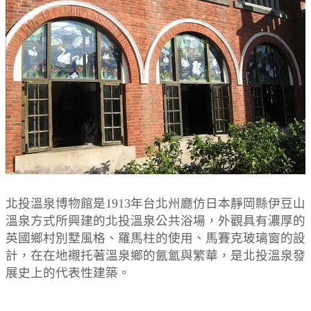
北投溫泉博物館是1913年台北州廳仿日本靜岡縣伊豆山
溫泉方式所興建的北投溫泉公共浴場，外觀具有濃厚的
英國鄉村別墅風格、羅馬柱的使用、馬賽克玻璃窗的設
計，在在地襯托著溫泉鄉的氤氳與繁華，是北投溫泉發
展史上的代表性建築。