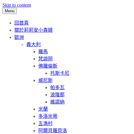
Skip to content
Menu
回首頁
關於莉莉安小貴婦
歐洲
義大利
羅馬
梵諦岡
佛羅倫斯
托斯卡尼
威尼斯
帕多瓦
波隆那
維諾納
米蘭
多洛米蒂
五漁村
阿爾貝羅貝洛