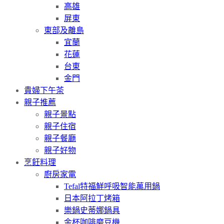
高雄
屏東
東部及離島
宜蘭
花蓮
台東
金門
貴婦下午茶
親子推薦
親子景點
親子住宿
親子餐廳
親子好物
烹飪料理
廚房家電
Tefal特福鮮呼吸智能萬用鍋
日本阿拉丁烤箱
樂鍋史蒂娜鍋具
金杯咖啡磨豆機