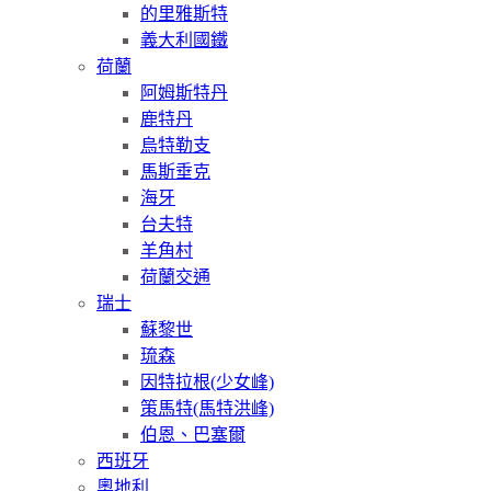
的里雅斯特
義大利國鐵
荷蘭
阿姆斯特丹
鹿特丹
烏特勒支
馬斯垂克
海牙
台夫特
羊角村
荷蘭交通
瑞士
蘇黎世
琉森
因特拉根(少女峰)
策馬特(馬特洪峰)
伯恩、巴塞爾
西班牙
奧地利