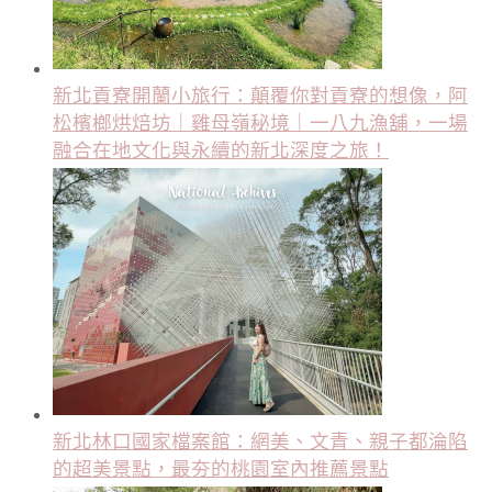
新北貢寮開蘭小旅行：顛覆你對貢寮的想像，阿
松檳榔烘焙坊｜雞母嶺秘境｜一八九漁舖，一場
融合在地文化與永續的新北深度之旅！
新北林口國家檔案館：網美、文青、親子都淪陷
的超美景點，最夯的桃園室內推薦景點