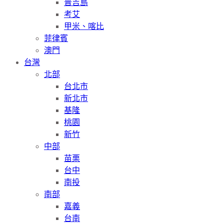
普吉島
考艾
甲米、喀比
菲律賓
澳門
台灣
北部
台北市
新北市
基隆
桃園
新竹
中部
苗栗
台中
南投
南部
嘉義
台南