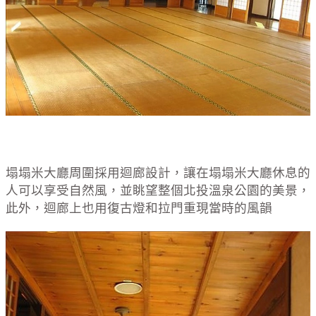
塌塌米大廳周圍採用迴廊設計，讓在塌塌米大廳休息的
人可以享受自然風，並眺望整個北投溫泉公園的美景，
此外，迴廊上也用復古燈和拉門重現當時的風韻