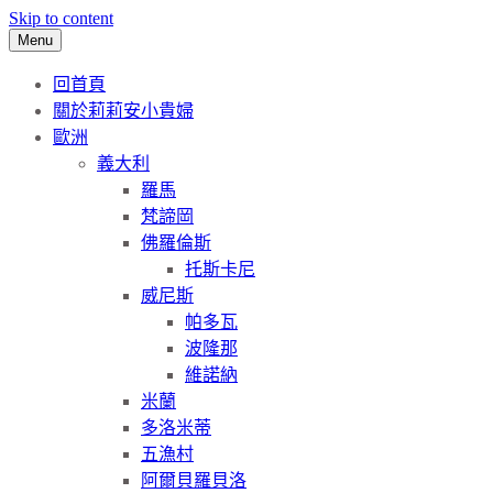
Skip to content
Menu
回首頁
關於莉莉安小貴婦
歐洲
義大利
羅馬
梵諦岡
佛羅倫斯
托斯卡尼
威尼斯
帕多瓦
波隆那
維諾納
米蘭
多洛米蒂
五漁村
阿爾貝羅貝洛