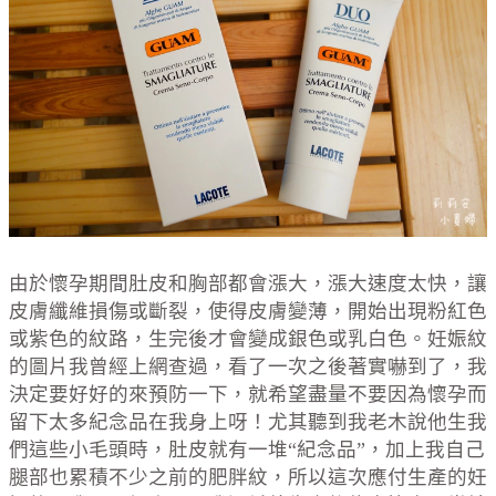
由於懷孕期間肚皮和胸部都會漲大，漲大速度太快，讓
皮膚纖維損傷或斷裂，使得皮膚變薄，開始出現粉紅色
或紫色的紋路，生完後才會變成銀色或乳白色。妊娠紋
的圖片我曾經上網查過，看了一次之後著實嚇到了，我
決定要好好的來預防一下，就希望盡量不要因為懷孕而
留下太多紀念品在我身上呀！尤其聽到我老木說他生我
們這些小毛頭時，肚皮就有一堆“紀念品”，加上我自己
腿部也累積不少之前的肥胖紋，所以這次應付生產的妊