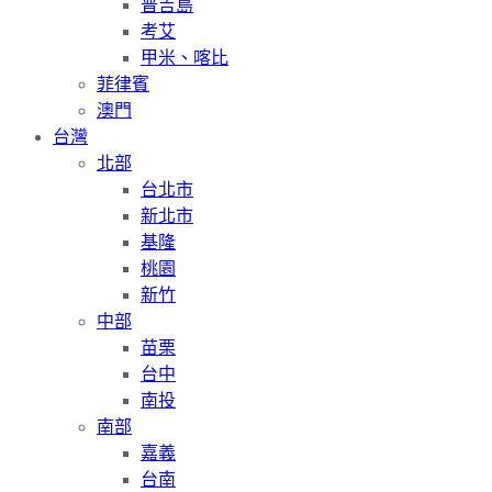
普吉島
考艾
甲米、喀比
菲律賓
澳門
台灣
北部
台北市
新北市
基隆
桃園
新竹
中部
苗栗
台中
南投
南部
嘉義
台南