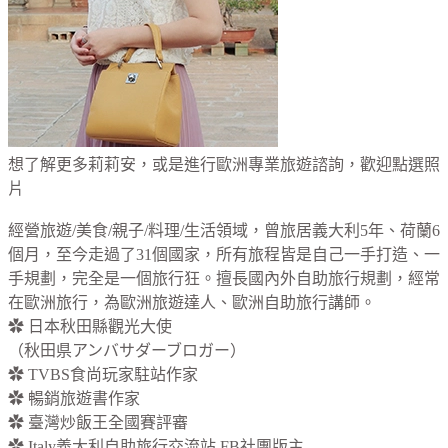
想了解更多莉莉安，或是進行歐洲專業旅遊諮詢，歡迎點選照
片
經營旅遊/美食/親子/料理/生活領域，曾旅居義大利5年、荷蘭6
個月，至今走過了31個國家，所有旅程皆是自己一手打造、一
手規劃，完全是一個旅行狂。擅長國內外自助旅行規劃，經常
在歐洲旅行，為歐洲旅遊達人、歐洲自助旅行講師。
✿ 日本秋田縣觀光大使
（秋田県アンバサダーブロガー）
✿ TVBS食尚玩家駐站作家
✿ 暢銷旅遊書作家
✿ 臺灣炒飯王全國賽評審
✿ Italy義大利自助旅行交流站 FB社團版主