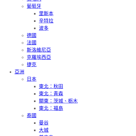
葡萄牙
里斯本
辛特拉
波多
德國
法國
斯洛維尼亞
克羅埃西亞
捷克
亞洲
日本
東北：秋田
東北：青森
關東：茨城、栃木
東北：福島
泰國
曼谷
大城