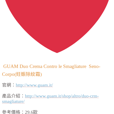
GUAM Duo Crema Contro le Smagliature Seno-
Corpo(妊娠除紋霜)
官網：
http://www.guam.it/
產品介紹：
http://www.guam.it/shop/altro/duo-crm-
smagliature/
參考價格：29.6歐