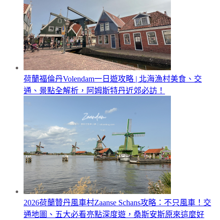
荷蘭福倫丹Volendam一日遊攻略 | 北海漁村美食、交
通、景點全解析，阿姆斯特丹近郊必訪！
2026荷蘭贊丹風車村Zaanse Schans攻略：不只風車！交
通地圖、五大必看亮點深度遊，桑斯安斯原來這麼好