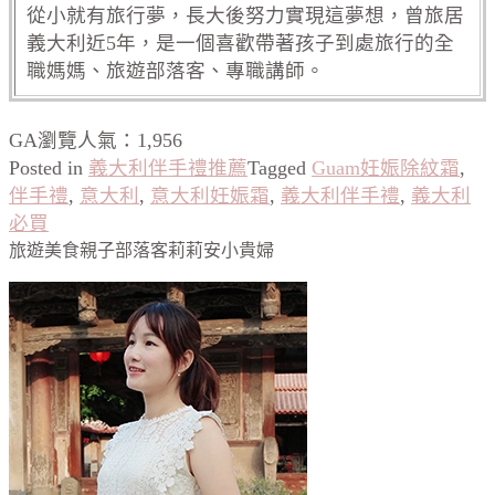
從小就有旅行夢，長大後努力實現這夢想，曾旅居
義大利近5年，是一個喜歡帶著孩子到處旅行的全
職媽媽、旅遊部落客、專職講師。
GA瀏覽人氣：1,956
Posted in
義大利伴手禮推薦
Tagged
Guam妊娠除紋霜
,
伴手禮
,
意大利
,
意大利妊娠霜
,
義大利伴手禮
,
義大利
必買
旅遊美食親子部落客莉莉安小貴婦