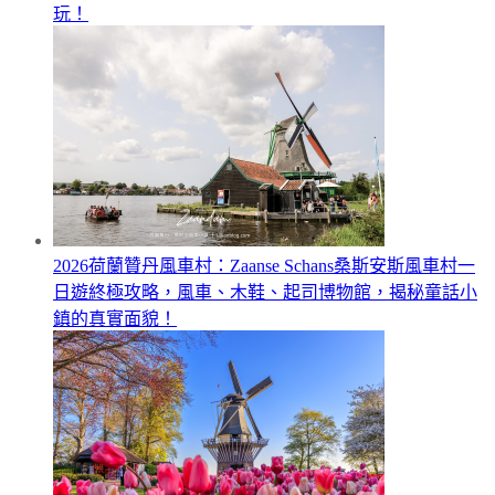
玩！
2026荷蘭贊丹風車村：Zaanse Schans桑斯安斯風車村一
日遊終極攻略，風車、木鞋、起司博物館，揭秘童話小
鎮的真實面貌！