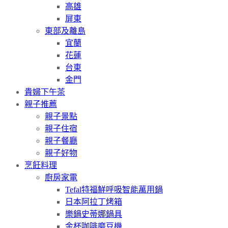
高雄
屏東
東部及離島
宜蘭
花蓮
台東
金門
貴婦下午茶
親子推薦
親子景點
親子住宿
親子餐廳
親子好物
烹飪料理
廚房家電
Tefal特福鮮呼吸智能萬用鍋
日本阿拉丁烤箱
樂鍋史蒂娜鍋具
金杯咖啡磨豆機