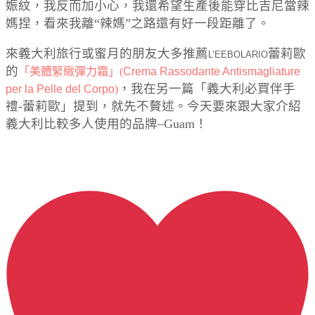
娠紋，我反而加小心，我還希望生產後能穿比吉尼當辣
媽捏，看來我離“辣媽”之路還有好一段距離了。
來義大利旅行或蜜月的朋友大多推薦
蕾莉歐
L’EEBOLARIO
的
「
美體緊緻彈力霜
」(
Crema Rassodante Antismagliature 
，我在另一篇「義大利必買伴手
per la Pelle del Corpo
)
禮-蕾莉歐」提到，就先不贅述。今天要來跟大家介紹
義大利比較多人使用的品牌–Guam！