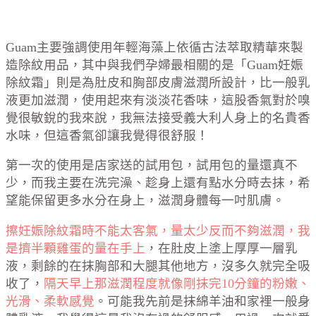
Guam主要強調使用年輕海藻上依循古法萃取精華來製
造除紋用品，其中與我們孕婦最相關的是「Guam妊娠
除紋霜」則是為肚皮和胸部皮膚滋潤所設計，比一般乳
液更加滋潤，使用起來有淡淡花香味，這股香氣對於嗅
覺很敏銳的我來說，我無法接受義大利人身上的名貴香
水味，但這香氣卻讓我覺得很舒服！
第一次的使用是店家送的試用包，試用包的量還真不
少，而我主要在洗完澡、趁身上還有點水分時去抹，希
望能保留更多水分在身上，滋潤身體每一吋肌膚。
擦妊娠除紋霜時不能太客氣，量太少反而不夠滋潤，我
是擠半顆雞蛋的量在手上
，在肚皮上塗上厚厚一層乳
液，剩餘的在抹胸部和大腿其他地方，沒多久就完全吸
收了，
隔天早上那滋潤程度就像剛抹完10分鐘的粉嫩、
光滑、柔軟感覺
。可能我先前是抹綿羊油和家裡一般身