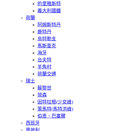
的里雅斯特
義大利國鐵
荷蘭
阿姆斯特丹
鹿特丹
烏特勒支
馬斯垂克
海牙
台夫特
羊角村
荷蘭交通
瑞士
蘇黎世
琉森
因特拉根(少女峰)
策馬特(馬特洪峰)
伯恩、巴塞爾
西班牙
奧地利