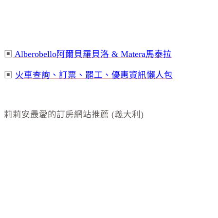
▣
Alberobello
阿爾貝羅貝洛
& Matera
馬泰拉
▣
火車查詢、訂票、罷工、優惠資訊懶人包
莉莉安最愛的訂房網站推薦 (義大利)