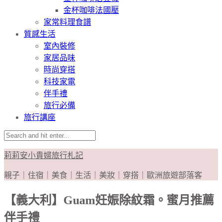
金杯咖啡法國壓
家常料理食譜
質感生活
室內裝修
家居品味
時尚穿搭
科技家電
伴手禮
旅行必備
旅行講座
莉莉安小貴婦旅行札記
親子｜住宿｜美食｜生活｜美妝｜穿搭｜歐洲旅遊部落客
【義大利】Guam妊娠除紋霜。蜜月推薦
伴手禮