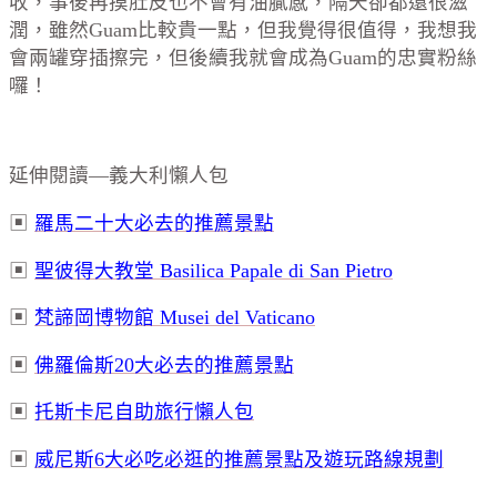
收，事後再摸肚皮也不會有油膩感，隔天卻都還很滋
潤，雖然Guam比較貴一點，但我覺得很值得，我想我
會兩罐穿插擦完，但後續我就會成為Guam的忠實粉絲
囉！
延伸閱讀
—
義大利懶人包
▣
羅馬二十大必去的推薦景點
▣
聖彼得大教堂 Basilica Papale di San Pietro
▣
梵諦岡博物館 Musei del Vaticano
▣
佛羅倫斯
20
大必去的推薦景點
▣
托斯卡尼自助旅行懶人包
▣
威尼斯
6
大必吃必逛的推薦景點及遊玩路線規劃