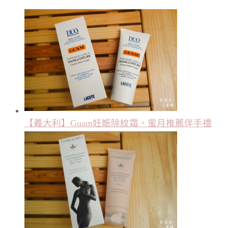
【義大利】Guam妊娠除紋霜。蜜月推薦伴手禮