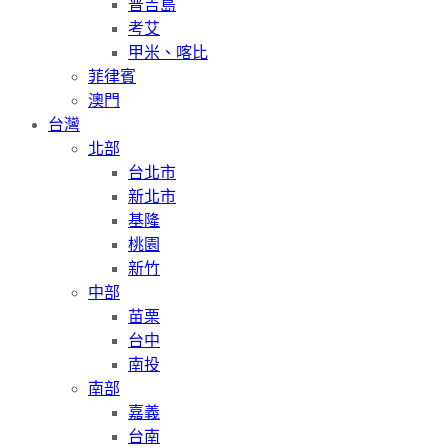
普吉島
考艾
甲米、喀比
菲律賓
澳門
台灣
北部
台北市
新北市
基隆
桃園
新竹
中部
苗栗
台中
南投
南部
嘉義
台南