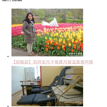
【經驗談】到府坐月子推薦月嫂溫蜜香阿姨