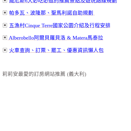
▣
威尼斯
6
大必吃必逛的推薦景點及遊玩路線規劃
▣
帕多瓦、波隆那、聖馬利諾自助規劃
▣
五漁村
Cinque Terre
國家公園介紹及行程安排
▣
Alberobello
阿爾貝羅貝洛
& Matera
馬泰拉
▣
火車查詢、訂票、罷工、優惠資訊懶人包
莉莉安最愛的訂房網站推薦 (義大利)