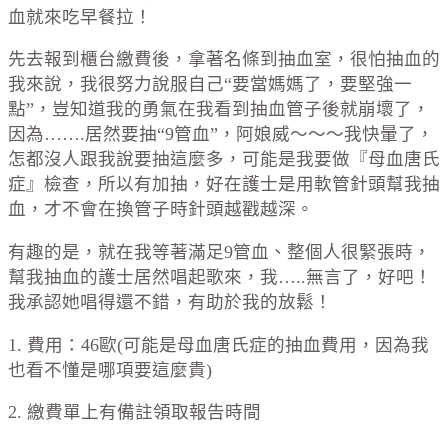
血就來吃早餐拉！
先去報到櫃台繳費後，拿著名條到抽血室，很怕抽血的
我來說，我很努力說服自己“要當媽媽了，要堅強一
點”，豈知道我的勇氣在我看到抽血管子後就崩壞了，
因為…….居然要抽“9管血”，阿娘威～～～我快暈了，
怎都沒人跟我說要抽這麼多，可能是我要做『母血唐氏
症』檢查，所以有加抽，好在護士是用軟管針頭幫我抽
血，才不會在換管子時針頭越戳越深。
有趣的是，就在我等著滿足9管血、整個人很緊張時，
幫我抽血的護士居然唱起歌來，我…..無言了，好吧！
我承認她唱得還不錯，有助於我的放鬆！
1. 費用：46歐(可能是母血唐氏症的抽血費用，因為我
也看不懂是哪項要這麼貴)
2. 繳費單上有備註領取報告時間