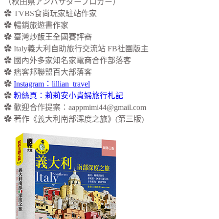
（秋田県アンバサダーブロガー）
✿ TVBS食尚玩家駐站作家
✿ 暢銷旅遊書作家
✿ 臺灣炒飯王全國賽評審
✿ Italy義大利自助旅行交流站 FB社團版主
✿ 國內外多家知名家電商合作部落客
✿ 痞客邦聯盟百大部落客
✿
Instagram：lillian_travel
✿
粉絲頁：莉莉安小貴婦旅行札記
✿ 歡迎合作提案：
aappmimi44@gmail.com
✿ 著作《義大利南部深度之旅》(第三版)