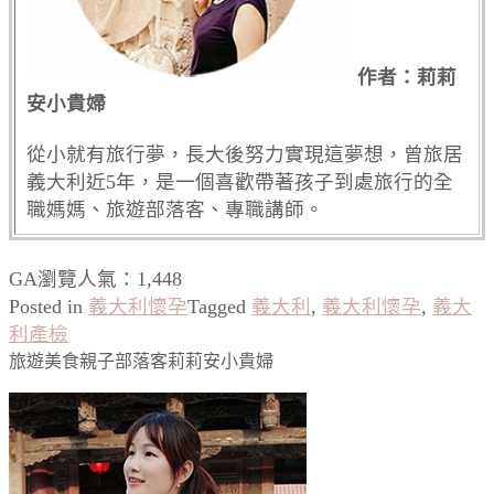
作者：莉莉
安小貴婦
從小就有旅行夢，長大後努力實現這夢想，曾旅居
義大利近5年，是一個喜歡帶著孩子到處旅行的全
職媽媽、旅遊部落客、專職講師。
GA瀏覽人氣：1,448
Posted in
義大利懷孕
Tagged
義大利
,
義大利懷孕
,
義大
利產檢
旅遊美食親子部落客莉莉安小貴婦