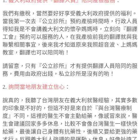
1.
義大利政府提供『翻譯人員』陪同產檢服務
：
我們有繳稅，當然要好好享受義大利政府提供的福利。
當我第一次去『公立診所』預約產檢時間時，行政人員
得知我是不會講義大利文的懷孕媽媽時，立刻向『翻譯
工會』預約可以服務的人，在我產檢前我的翻譯就與我
聯繫相關事宜，後來我才知道原來我照超音波、上媽媽
教室，翻譯也可以陪同喲！
請留意，只有『公立診所』才有提供翻譯人員陪同的服
務，費用由政府出錢，私立診所是沒有的喲！
2.
詢問當地朋友建立信心
：
說真的，我聽了台灣朋友在義大利就醫經驗，其實多數
的印象是不好的，但這不好是來自於『與台灣醫療制
度』不同，這裡的醫生不會主動給藥，像感冒來說，醫
生會建議回家多多休息，比較不會像台灣醫生一樣快快
給藥，最後讓自己身體有抗藥性，後續又要給更強的藥
才行。反觀義大利人強調的是運動、休息，好像扯遠了