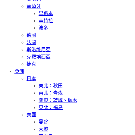
葡萄牙
里斯本
辛特拉
波多
德國
法國
斯洛維尼亞
克羅埃西亞
捷克
亞洲
日本
東北：秋田
東北：青森
關東：茨城、栃木
東北：福島
泰國
曼谷
大城