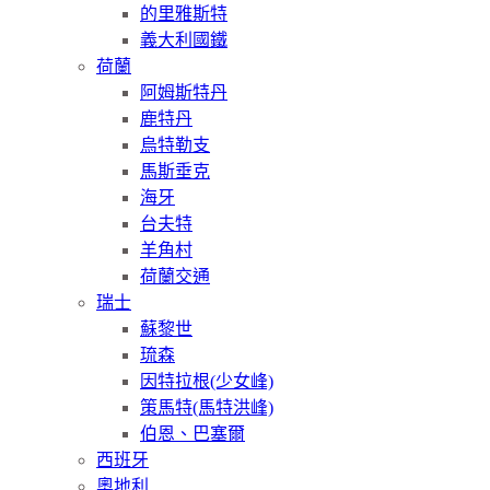
的里雅斯特
義大利國鐵
荷蘭
阿姆斯特丹
鹿特丹
烏特勒支
馬斯垂克
海牙
台夫特
羊角村
荷蘭交通
瑞士
蘇黎世
琉森
因特拉根(少女峰)
策馬特(馬特洪峰)
伯恩、巴塞爾
西班牙
奧地利