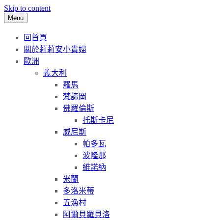
Skip to content
Menu
回首頁
關於莉莉安小貴婦
歐洲
義大利
羅馬
梵諦岡
佛羅倫斯
托斯卡尼
威尼斯
帕多瓦
波隆那
維諾納
米蘭
多洛米蒂
五漁村
阿爾貝羅貝洛