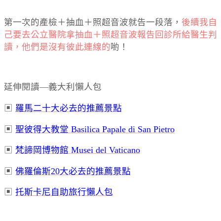
第一次的產檢＋抽血＋照超音波就告一段落，
後續我自
己要去公立醫院拿抽血＋照超音波報告回診所給醫生判
讀，他們是沒有彼此連線的
喲！
延伸閱讀
—
義大利懶人包
▣
羅馬二十大必去的推薦景點
▣
聖彼得大教堂 Basilica Papale di San Pietro
▣
梵諦岡博物館 Musei del Vaticano
▣
佛羅倫斯
20
大必去的推薦景點
▣
托斯卡尼自助旅行懶人包