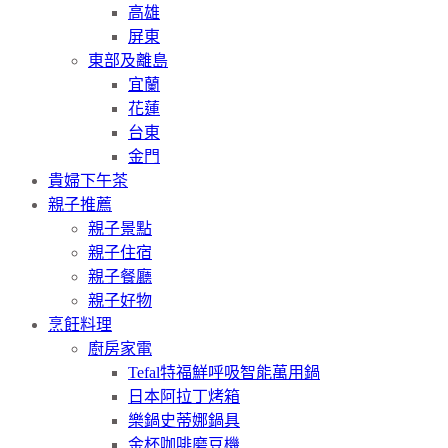
高雄
屏東
東部及離島
宜蘭
花蓮
台東
金門
貴婦下午茶
親子推薦
親子景點
親子住宿
親子餐廳
親子好物
烹飪料理
廚房家電
Tefal特福鮮呼吸智能萬用鍋
日本阿拉丁烤箱
樂鍋史蒂娜鍋具
金杯咖啡磨豆機