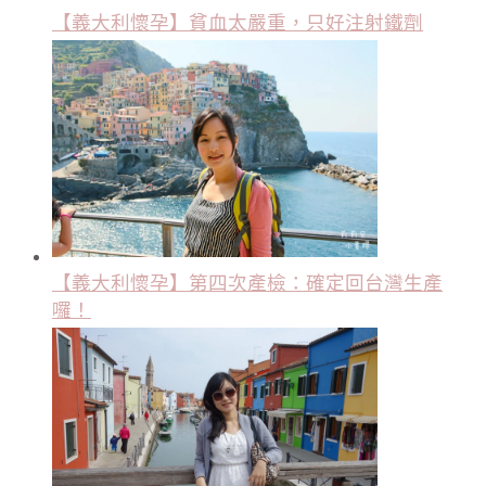
【義大利懷孕】貧血太嚴重，只好注射鐵劑
【義大利懷孕】第四次產檢：確定回台灣生產
囉！