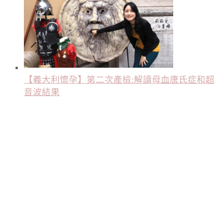
【義大利懷孕】第二次產檢:解讀母血唐氏症和超
音波結果