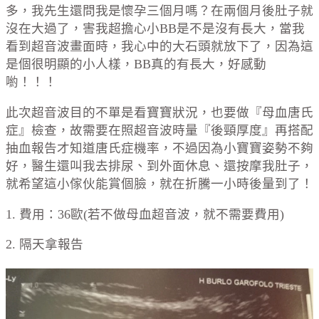
多，我先生還問我是懷孕三個月嗎？在兩個月後肚子就
沒在大過了，害我超擔心小BB是不是沒有長大，當我
看到超音波畫面時，我心中的大石頭就放下了，因為這
是個很明顯的小人樣，BB真的有長大，好感動
喲！！！
此次超音波目的不單是看寶寶狀況，也要做『母血唐氏
症』檢查，故需要在照超音波時量『後頸厚度』再搭配
抽血報告才知道唐氏症機率，不過因為小寶寶姿勢不夠
好，醫生還叫我去排尿、到外面休息、還按摩我肚子，
就希望這小傢伙能賞個臉，就在折騰一小時後量到了！
1. 費用：36歐(若不做母血超音波，就不需要費用)
2. 隔天拿報告