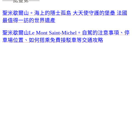
——諾曼第——
聖米歇爾山。海上的隱士孤島 大天使守護的堡壘 法國
最值得一訪的世界遺產
聖米歇爾山Le Mont Saint-Michel。自駕的注意事項、停
車場位置、如何搭乘免費接駁車等交通攻略