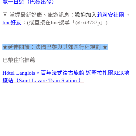
覽一日遊（巴黎出發）
▣ 掌握最新好康、旅遊訊息：
歡迎加入
莉莉安社團
、
line好友
：(或直接在line搜尋「@rxt3737p」)
★延伸閱讀：法國巴黎與其郊區行程規劃 ★
巴黎住宿推薦
Hôtel Langlois。百年法式復古旅館 近
聖拉扎爾RER地
鐵站（Saint-Lazare Train Station ）