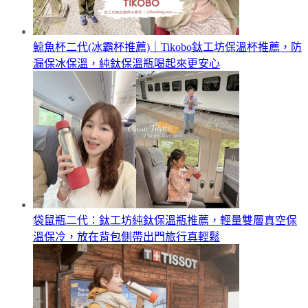
鯨魚杯二代(冰霸杯推薦)｜Tikobo鈦工坊保溫杯推薦，防
漏保冰保溫，純鈦保溫瓶喝起來更安心
袋鼠瓶二代：鈦工坊純鈦保溫瓶推薦，輕量雙層真空保
溫保冷，放在背包側帶出門旅行真輕鬆