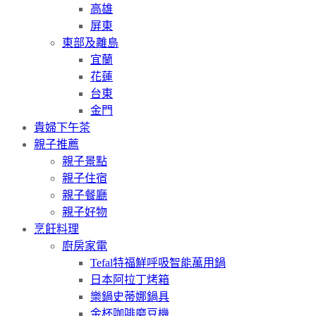
高雄
屏東
東部及離島
宜蘭
花蓮
台東
金門
貴婦下午茶
親子推薦
親子景點
親子住宿
親子餐廳
親子好物
烹飪料理
廚房家電
Tefal特福鮮呼吸智能萬用鍋
日本阿拉丁烤箱
樂鍋史蒂娜鍋具
金杯咖啡磨豆機