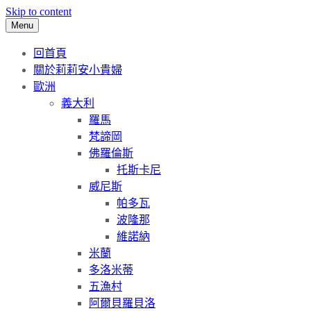
Skip to content
Menu
回首頁
關於莉莉安小貴婦
歐洲
義大利
羅馬
梵諦岡
佛羅倫斯
托斯卡尼
威尼斯
帕多瓦
波隆那
維諾納
米蘭
多洛米蒂
五漁村
阿爾貝羅貝洛