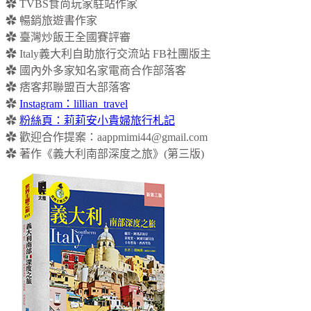
✿ TVBS食尚玩家駐站作家
✿ 暢銷旅遊書作家
✿ 臺灣炒飯王全國賽評審
✿ Italy義大利自助旅行交流站 FB社團版主
✿ 國內外多家知名家電商合作部落客
✿ 痞客邦聯盟百大部落客
✿
Instagram：lillian_travel
✿
粉絲頁：莉莉安小貴婦旅行札記
✿ 歡迎合作提案：
aappmimi44@gmail.com
✿ 著作《義大利南部深度之旅》(第三版)