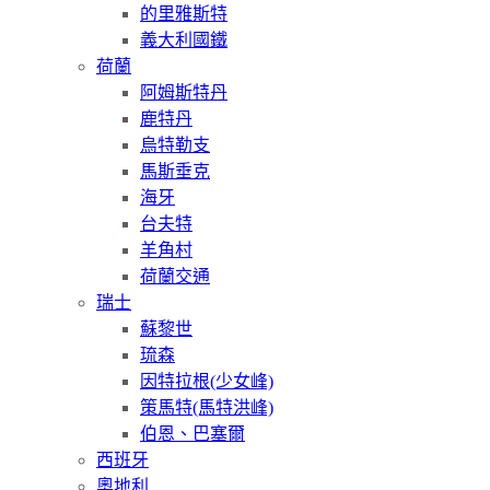
的里雅斯特
義大利國鐵
荷蘭
阿姆斯特丹
鹿特丹
烏特勒支
馬斯垂克
海牙
台夫特
羊角村
荷蘭交通
瑞士
蘇黎世
琉森
因特拉根(少女峰)
策馬特(馬特洪峰)
伯恩、巴塞爾
西班牙
奧地利