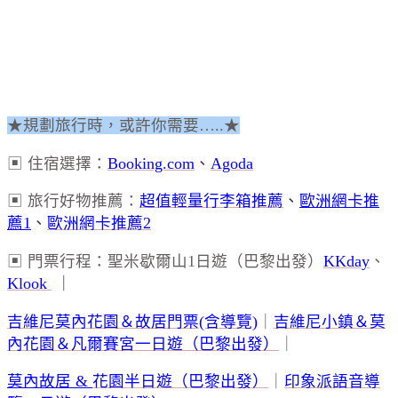
★規劃旅行時，或許你需要…..★
▣ 住宿選擇：
Booking.com
、
Agoda
▣ 旅行好物推薦：
超值輕量行李箱推薦
、
歐洲網卡推
薦1
、
歐洲網卡推薦2
▣ 門票行程：聖米歇爾山1日遊（巴黎出發）
KKday
、
Klook
｜
吉維尼莫內花園＆故居門票(含導覽)
｜
吉維尼小鎮＆莫
內花園＆凡爾賽宮一日遊（巴黎出發）
｜
莫內故居
&
花園半日遊（巴黎出發）
｜
印象派語音導