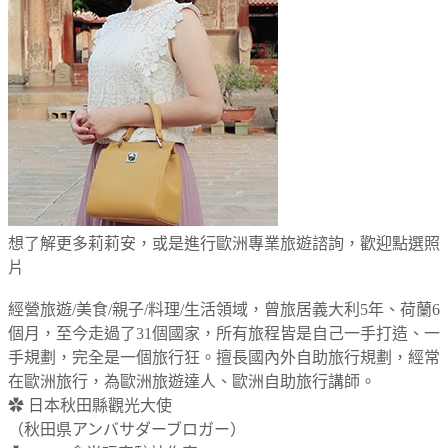
想了解更多莉莉安，或是進行歐洲專業旅遊諮詢，歡迎點選照
片
經營旅遊/美食/親子/料理/生活領域，曾旅居義大利5年、荷蘭6
個月，至今走過了31個國家，所有旅程皆是自己一手打造、一
手規劃，完全是一個旅行狂。擅長國內外自助旅行規劃，經常
在歐洲旅行，為歐洲旅遊達人、歐洲自助旅行講師。
✿ 日本秋田縣觀光大使
（秋田県アンバサダーブロガー）