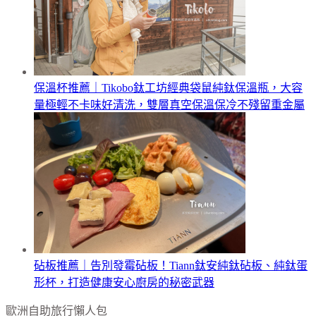
保溫杯推薦｜Tikobo鈦工坊經典袋鼠純鈦保溫瓶，大容
量極輕不卡味好清洗，雙層真空保溫保冷不殘留重金屬
砧板推薦｜告別發霉砧板！Tiann鈦安純鈦砧板、純鈦蛋
形杯，打造健康安心廚房的秘密武器
歐洲自助旅行懶人包