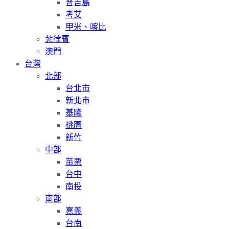
普吉島
考艾
甲米、喀比
菲律賓
澳門
台灣
北部
台北市
新北市
基隆
桃園
新竹
中部
苗栗
台中
南投
南部
嘉義
台南