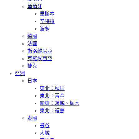
葡萄牙
里斯本
辛特拉
波多
德國
法國
斯洛維尼亞
克羅埃西亞
捷克
亞洲
日本
東北：秋田
東北：青森
關東：茨城、栃木
東北：福島
泰國
曼谷
大城