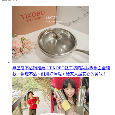
無塗層不沾鍋推薦：TiKOBO鈦工坊的鈦鈦鍋鍋面全純
鈦、物理不沾、耐用好清洗，給家人最安心的美味！