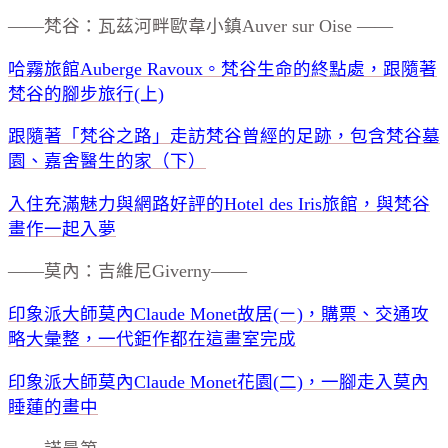
——梵谷：瓦茲河畔歐韋小鎮Auver sur Oise ——
哈霧旅館Auberge Ravoux。梵谷生命的終點處，跟隨著
梵谷的腳步旅行(上)
跟隨著「梵谷之路」走訪梵谷曾經的足跡，包含梵谷墓
園、嘉舍醫生的家（下）
入住充滿魅力與網路好評的Hotel des Iris旅館，與梵谷
畫作一起入夢
——莫內：吉維尼Giverny——
印象派大師莫內Claude Monet故居(ㄧ)，購票、交通攻
略大彙整，一代鉅作都在這畫室完成
印象派大師莫內Claude Monet花園(二)，一腳走入莫內
睡蓮的畫中