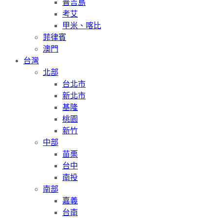
普吉島
考艾
甲米、喀比
菲律賓
澳門
台灣
北部
台北市
新北市
基隆
桃園
新竹
中部
苗栗
台中
南投
南部
嘉義
台南