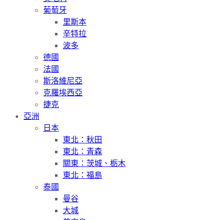
葡萄牙
里斯本
辛特拉
波多
德國
法國
斯洛維尼亞
克羅埃西亞
捷克
亞洲
日本
東北：秋田
東北：青森
關東：茨城、栃木
東北：福島
泰國
曼谷
大城