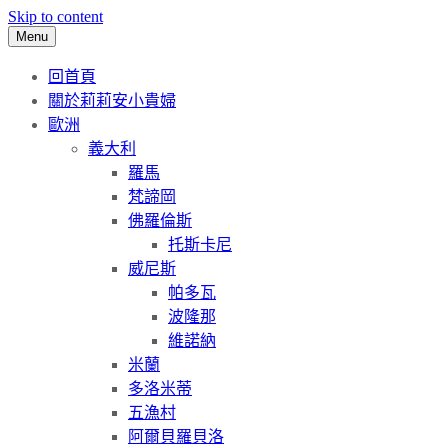
Skip to content
Menu
回首頁
關於莉莉安小貴婦
歐洲
義大利
羅馬
梵諦岡
佛羅倫斯
托斯卡尼
威尼斯
帕多瓦
波隆那
維諾納
米蘭
多洛米蒂
五漁村
阿爾貝羅貝洛