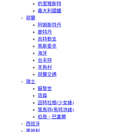
的里雅斯特
義大利國鐵
荷蘭
阿姆斯特丹
鹿特丹
烏特勒支
馬斯垂克
海牙
台夫特
羊角村
荷蘭交通
瑞士
蘇黎世
琉森
因特拉根(少女峰)
策馬特(馬特洪峰)
伯恩、巴塞爾
西班牙
奧地利