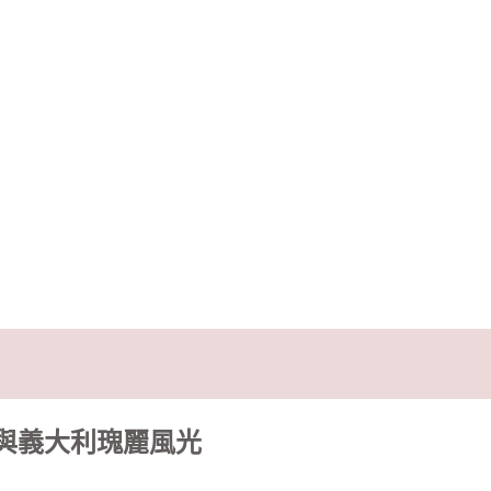
與義大利瑰麗風光