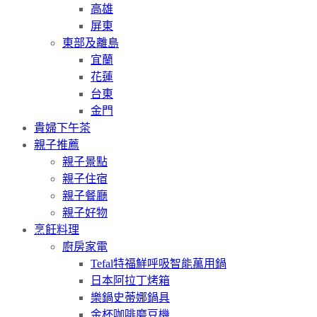
高雄
屏東
東部及離島
宜蘭
花蓮
台東
金門
貴婦下午茶
親子推薦
親子景點
親子住宿
親子餐廳
親子好物
烹飪料理
廚房家電
Tefal特福鮮呼吸智能萬用鍋
日本阿拉丁烤箱
樂鍋史蒂娜鍋具
金杯咖啡磨豆機