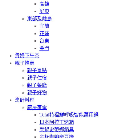
高雄
屏東
東部及離島
宜蘭
花蓮
台東
金門
貴婦下午茶
親子推薦
親子景點
親子住宿
親子餐廳
親子好物
烹飪料理
廚房家電
Tefal特福鮮呼吸智能萬用鍋
日本阿拉丁烤箱
樂鍋史蒂娜鍋具
金杯咖啡磨豆機