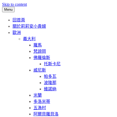
Skip to content
Menu
回首頁
關於莉莉安小貴婦
歐洲
義大利
羅馬
梵諦岡
佛羅倫斯
托斯卡尼
威尼斯
帕多瓦
波隆那
維諾納
米蘭
多洛米蒂
五漁村
阿爾貝羅貝洛