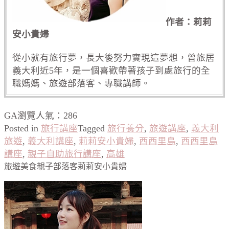
作者：莉莉
安小貴婦
從小就有旅行夢，長大後努力實現這夢想，曾旅居
義大利近5年，是一個喜歡帶著孩子到處旅行的全
職媽媽、旅遊部落客、專職講師。
GA瀏覽人氣：286
Posted in
旅行講座
Tagged
旅行養分
,
旅遊講座
,
義大利
旅遊
,
義大利講座
,
莉莉安小貴婦
,
西西里島
,
西西里島
講座
,
親子自助旅行講座
,
高雄
旅遊美食親子部落客莉莉安小貴婦