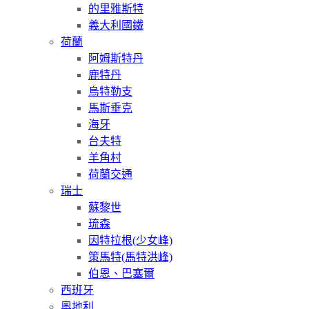
的里雅斯特
義大利國鐵
荷蘭
阿姆斯特丹
鹿特丹
烏特勒支
馬斯垂克
海牙
台夫特
羊角村
荷蘭交通
瑞士
蘇黎世
琉森
因特拉根(少女峰)
策馬特(馬特洪峰)
伯恩、巴塞爾
西班牙
奧地利