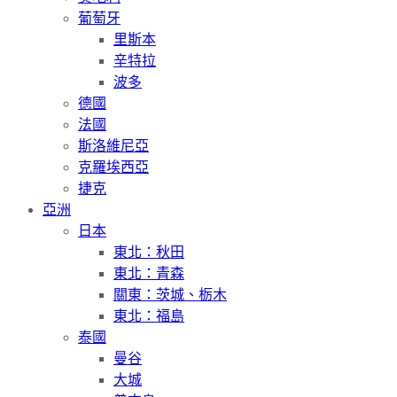
葡萄牙
里斯本
辛特拉
波多
德國
法國
斯洛維尼亞
克羅埃西亞
捷克
亞洲
日本
東北：秋田
東北：青森
關東：茨城、栃木
東北：福島
泰國
曼谷
大城