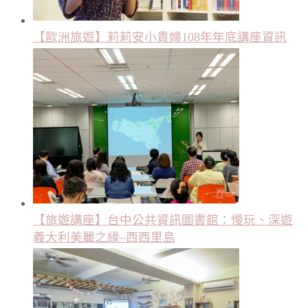
【歐洲旅遊】莉莉安小貴婦108年年底講座資訊
【旅遊講座】台中公共資訊圖書館：慢玩、深遊
義大利美麗之緣–西西里島