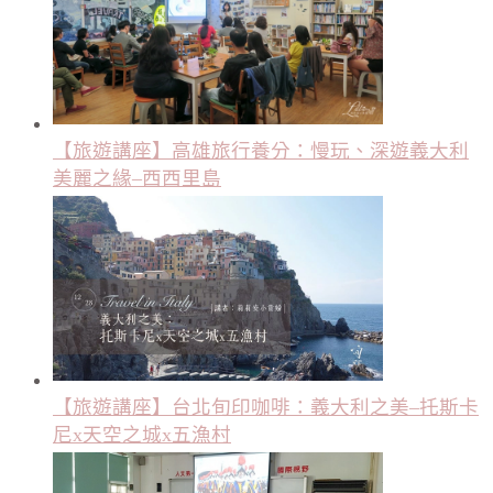
【旅遊講座】高雄旅行養分：慢玩、深遊義大利
美麗之緣–西西里島
【旅遊講座】台北旬印咖啡：義大利之美–托斯卡
尼x天空之城x五漁村