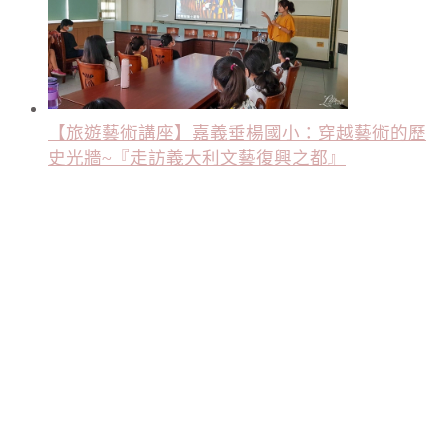
【旅遊藝術講座】嘉義垂楊國小：穿越藝術的歷
史光牆~『走訪義大利文藝復興之都』