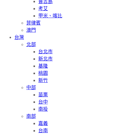
普吉島
考艾
甲米、喀比
菲律賓
澳門
台灣
北部
台北市
新北市
基隆
桃園
新竹
中部
苗栗
台中
南投
南部
嘉義
台南