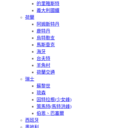
的里雅斯特
義大利國鐵
荷蘭
阿姆斯特丹
鹿特丹
烏特勒支
馬斯垂克
海牙
台夫特
羊角村
荷蘭交通
瑞士
蘇黎世
琉森
因特拉根(少女峰)
策馬特(馬特洪峰)
伯恩、巴塞爾
西班牙
奧地利