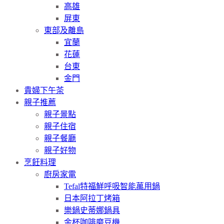
高雄
屏東
東部及離島
宜蘭
花蓮
台東
金門
貴婦下午茶
親子推薦
親子景點
親子住宿
親子餐廳
親子好物
烹飪料理
廚房家電
Tefal特福鮮呼吸智能萬用鍋
日本阿拉丁烤箱
樂鍋史蒂娜鍋具
金杯咖啡磨豆機