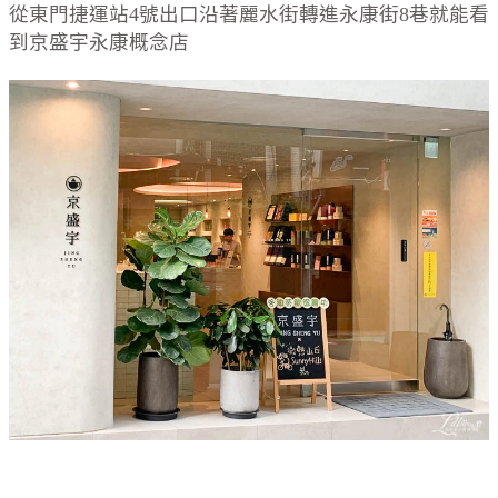
從東門捷運站4號出口沿著麗水街轉進永康街8巷就能看
到京盛宇永康概念店