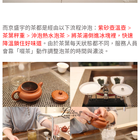
而京盛宇的茶都是經由以下流程沖泡：
紫砂壺溫壺 >
茶葉秤重 > 沖泡熱水泡茶 > 將茶湯倒進冰塊裡，快速
降溫鎖住好味道
。由於茶葉每天狀態都不同，服務人員
會靠「啜茶」動作調整泡茶的時間與濃淡。