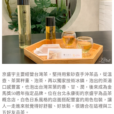
京盛宇主要經營台灣茶，堅持用紫砂壺手沖茶品，從溫
壺、茶葉秤重、泡茶，再以獨家技術冰鎮，泡出的茶湯
口感豐富，也泡出台灣茶葉的香、甘、潤，後來成為金
馬獎50週年指定品牌。位在台北永康街的京盛宇為品茶
概念店，白色日系風格的店面搭配豐富的用色包裝，讓
人一走進來就覺得好舒服、好放鬆，很適合在這裡與三
五好友品茶。