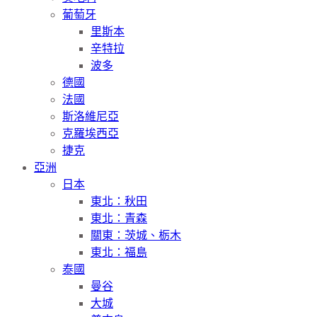
葡萄牙
里斯本
辛特拉
波多
德國
法國
斯洛維尼亞
克羅埃西亞
捷克
亞洲
日本
東北：秋田
東北：青森
關東：茨城、栃木
東北：福島
泰國
曼谷
大城