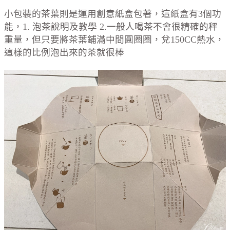
小包裝的茶葉則是運用創意紙盒包著，這紙盒有3個功
能，1. 泡茶說明及教學 2.一般人喝茶不會很精確的秤
重量，但只要將茶葉鋪滿中間圓圈圈，兌150CC熱水，
這樣的比例泡出來的茶就很棒