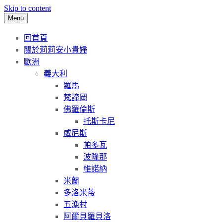
Skip to content
Menu
回首頁
關於莉莉安小貴婦
歐洲
義大利
羅馬
梵諦岡
佛羅倫斯
托斯卡尼
威尼斯
帕多瓦
波隆那
維諾納
米蘭
多洛米蒂
五漁村
阿爾貝羅貝洛