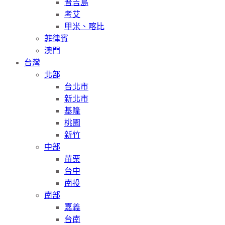
普吉島
考艾
甲米、喀比
菲律賓
澳門
台灣
北部
台北市
新北市
基隆
桃園
新竹
中部
苗栗
台中
南投
南部
嘉義
台南