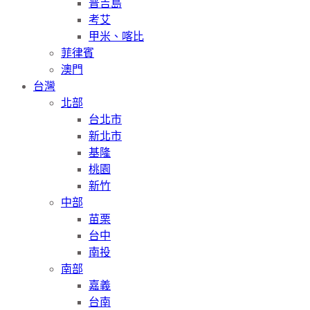
普吉島
考艾
甲米、喀比
菲律賓
澳門
台灣
北部
台北市
新北市
基隆
桃園
新竹
中部
苗栗
台中
南投
南部
嘉義
台南