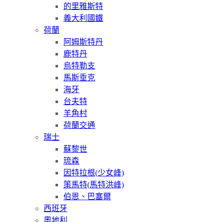
的里雅斯特
義大利國鐵
荷蘭
阿姆斯特丹
鹿特丹
烏特勒支
馬斯垂克
海牙
台夫特
羊角村
荷蘭交通
瑞士
蘇黎世
琉森
因特拉根(少女峰)
策馬特(馬特洪峰)
伯恩、巴塞爾
西班牙
奧地利