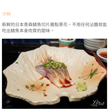
冷物
新鮮的日本青森鯖魚切片撒點蔥花，不用任何沾醬就能
吃出鯖魚本身肉質的甜味。