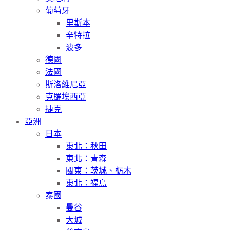
葡萄牙
里斯本
辛特拉
波多
德國
法國
斯洛維尼亞
克羅埃西亞
捷克
亞洲
日本
東北：秋田
東北：青森
關東：茨城、栃木
東北：福島
泰國
曼谷
大城