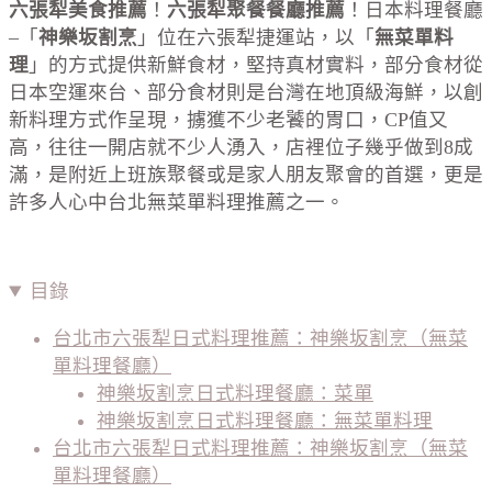
六張犁美食推薦
！
六張犁聚餐餐廳推薦
！日本料理餐廳
–「
神樂坂割烹
」位在六張犁捷運站，以「
無菜單料
理
」的方式提供新鮮食材，堅持真材實料，部分食材從
日本空運來台、部分食材則是台灣在地頂級海鮮，以創
新料理方式作呈現，擄獲不少老饕的胃口，CP值又
高，往往一開店就不少人湧入，店裡位子幾乎做到8成
滿，是附近上班族聚餐或是家人朋友聚會的首選，更是
許多人心中台北無菜單料理推薦之一。
目錄
台北市六張犁日式料理推薦：神樂坂割烹（無菜
單料理餐廳）
神樂坂割烹日式料理餐廳：菜單
神樂坂割烹日式料理餐廳：無菜單料理
台北市六張犁日式料理推薦：神樂坂割烹（無菜
單料理餐廳）