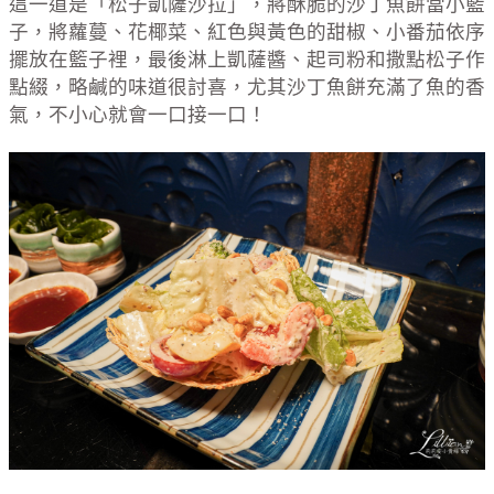
這一道是「松子凱薩沙拉」，將酥脆的沙丁魚餅當小籃
子，將蘿蔓、花椰菜、紅色與黃色的甜椒、小番茄依序
擺放在籃子裡，最後淋上凱薩醬、起司粉和撒點松子作
點綴，略鹹的味道很討喜，尤其沙丁魚餅充滿了魚的香
氣，不小心就會一口接一口！