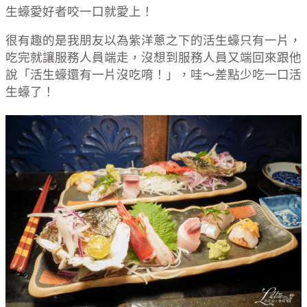
生蠔愛好者咬一口就愛上！
很有趣的是我朋友以為紫洋蔥之下的活生蠔只有一片，
吃完就讓服務人員端走，沒想到服務人員又端回來跟他
說「活生蠔還有一片沒吃唷！」，哇～差點少吃一口活
生蠔了！