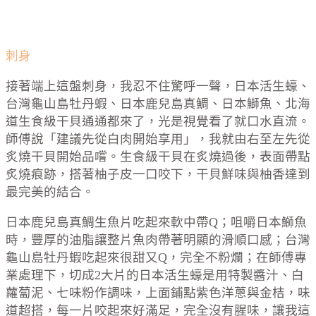
刺身
接著端上這盤刺身，我忍不住驚呼一聲，日本活生蠔、
台灣龜山島牡丹蝦、日本鹿兒島真鯛、日本鰤魚、北海
道生食級干貝通通都來了，光是視覺看了就口水直流。
師傅說「建議先從白肉開始享用」，我就由右至左先從
炙燒干貝開始品嚐。生食級干貝在炙燒過後，表面帶點
炙燒痕跡，搭著柚子皮一口咬下，干貝鮮味與柚香達到
最完美的結合。
日本鹿兒島真鯛生魚片吃起來軟中帶Q；咀嚼日本鰤魚
時，豐厚的油脂讓整片魚肉帶著明顯的滑順口感；台灣
龜山島牡丹蝦吃起來很甜又Q，完全不粉爛；在師傅專
業處理下，切成2大片的日本活生蠔是用特製醬汁、白
蘿蔔泥、七味粉作調味，上面鋪點紫色洋蔥與金桔，味
道超搭，每一片咬起來好滿足，完全沒有腥味，讓我這