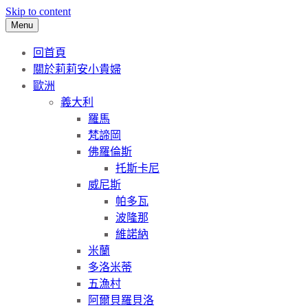
Skip to content
Menu
回首頁
關於莉莉安小貴婦
歐洲
義大利
羅馬
梵諦岡
佛羅倫斯
托斯卡尼
威尼斯
帕多瓦
波隆那
維諾納
米蘭
多洛米蒂
五漁村
阿爾貝羅貝洛