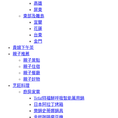
高雄
屏東
東部及離島
宜蘭
花蓮
台東
金門
貴婦下午茶
親子推薦
親子景點
親子住宿
親子餐廳
親子好物
烹飪料理
廚房家電
Tefal特福鮮呼吸智能萬用鍋
日本阿拉丁烤箱
樂鍋史蒂娜鍋具
金杯咖啡磨豆機