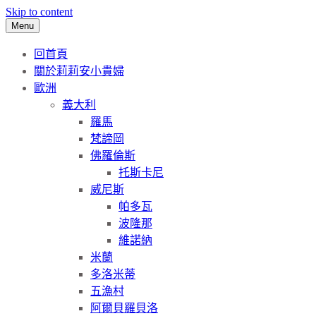
Skip to content
Menu
回首頁
關於莉莉安小貴婦
歐洲
義大利
羅馬
梵諦岡
佛羅倫斯
托斯卡尼
威尼斯
帕多瓦
波隆那
維諾納
米蘭
多洛米蒂
五漁村
阿爾貝羅貝洛