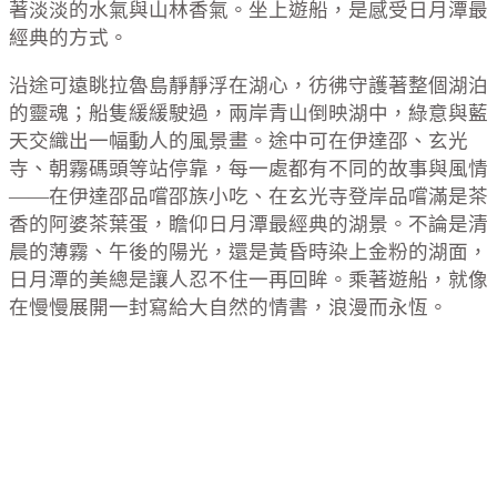
著淡淡的水氣與山林香氣。坐上遊船，是感受日月潭最
經典的方式。
沿途可遠眺拉魯島靜靜浮在湖心，彷彿守護著整個湖泊
的靈魂；船隻緩緩駛過，兩岸青山倒映湖中，綠意與藍
天交織出一幅動人的風景畫。途中可在伊達邵、玄光
寺、朝霧碼頭等站停靠，每一處都有不同的故事與風情
——在伊達邵品嚐邵族小吃、在玄光寺登岸品嚐滿是茶
香的阿婆茶葉蛋，瞻仰日月潭最經典的湖景。不論是清
晨的薄霧、午後的陽光，還是黃昏時染上金粉的湖面，
日月潭的美總是讓人忍不住一再回眸。乘著遊船，就像
在慢慢展開一封寫給大自然的情書，浪漫而永恆。