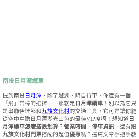
南投日月潭纜車
提到南投
日月潭
，除了遊湖、騎自行車，你還有一個
「飛」常棒的選擇——那就是
日月潭纜車
！別以為它只
是串聯伊達邵和
九族文化村
的交通工具，它可是讓你能
從空中鳥瞰日月潭湖光山色的最佳VIP席啊！想知道
日
月潭纜車怎麼搭最划算
？
營業時間
、
停車資訊
、還有跟
九族文化村門票
搭配的超值
優惠
嗎？這篇文章手把手教