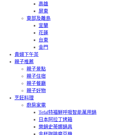
高雄
屏東
東部及離島
宜蘭
花蓮
台東
金門
貴婦下午茶
親子推薦
親子景點
親子住宿
親子餐廳
親子好物
烹飪料理
廚房家電
Tefal特福鮮呼吸智能萬用鍋
日本阿拉丁烤箱
樂鍋史蒂娜鍋具
金杯咖啡磨豆機