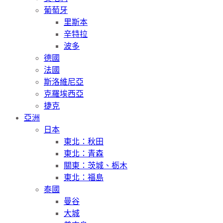
葡萄牙
里斯本
辛特拉
波多
德國
法國
斯洛維尼亞
克羅埃西亞
捷克
亞洲
日本
東北：秋田
東北：青森
關東：茨城、栃木
東北：福島
泰國
曼谷
大城