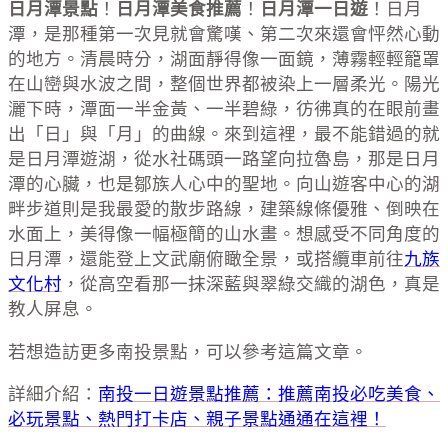
日月潭景點
！
日月潭美食推薦
！
日月潭一日遊
！日月
潭，是那種第一次見就會驚嘆、第二次來還會怦然心動
的地方。清晨時分，湖面靜得像一面鏡，薄霧輕輕籠罩
在山巒與水波之間，整個世界都被染上一層柔光。陽光
灑下時，潭面一半金黃、一半碧綠，彷彿真的在眼前畫
出「日」與「月」的曲線。來到這裡，最不能錯過的就
是日月潭遊湖，從水社碼頭一路望向拉魯島，那是日月
潭的心臟，也是鄒族人心中的聖地。向山遊客中心的湖
畔步道則是我最愛的散步路線，建築線條優雅、倒映在
水面上，美得像一幅極簡的山水畫。想感受不同角度的
日月潭，還能登上文武廟俯瞰全景，或搭纜車前往
九族
文化村
，從高空看那一抹深藍與翠綠交織的湖色，真是
教人屏息。
若想造訪更多南投景點，可以參考這篇文章。
詳細介紹：
南投一日遊景點推薦：推薦南投必吃美食、
必玩景點、熱門打卡店、親子景點通通在這裡！