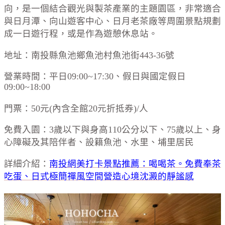
向，是一個結合觀光與製茶產業的主題園區，非常適合
與日月潭、向山遊客中心、日月老茶廠等周圍景點規劃
成一日遊行程，或是作為遊憩休息站。
地址：南投縣魚池鄉魚池村魚池街443-36號
營業時間：平日09:00~17:30、假日與國定假日
09:00~18:00
門票：
50
元
(
內含全館
20
元折抵券
)/
人
免費入園：
3
歲以下與身高110公分以下、75歲以上、身
心障礙及其陪伴者、設籍魚池、水里、埔里居民
詳細介紹：
南投網美打卡景點推薦：喝喝茶。免費奉茶
吃蛋、日式極簡禪風空間營造心境沈澱的靜謐感