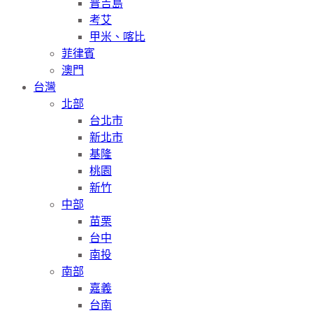
普吉島
考艾
甲米、喀比
菲律賓
澳門
台灣
北部
台北市
新北市
基隆
桃園
新竹
中部
苗栗
台中
南投
南部
嘉義
台南