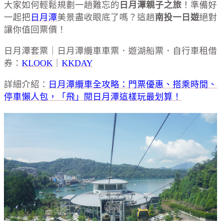
大家如何輕鬆規劃一趟難忘的
日月潭親子之旅
！準備好
一起把
日月潭
美景盡收眼底了嗎？這趟
南投一日遊
絕對
讓你值回票價！
日月潭套票｜日月潭纜車車票．遊湖船票．自行車租借
券：
KLOOK
｜
KKDAY
詳細介紹：
日月潭纜車全攻略：門票優惠、搭乘時間、
停車懶人包，「飛」閱日月潭這樣玩最划算！