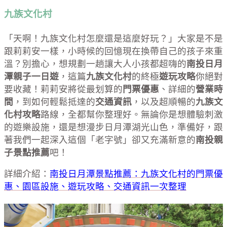
九族文化村
「天啊！九族文化村怎麼還是這麼好玩？」大家是不是
跟莉莉安一樣，小時候的回憶現在換帶自己的孩子來重
溫？別擔心，想規劃一趟讓大人小孩都超嗨的
南投日月
潭親子一日遊
，這篇
九族文化村
的終極
遊玩攻略
你絕對
要收藏！莉莉安將從最划算的
門票優惠
、詳細的
營業時
間
，到如何輕鬆抵達的
交通資訊
，以及超順暢的
九族文
化村攻略
路線，全都幫你整理好。無論你是想體驗刺激
的遊樂設施，還是想漫步日月潭湖光山色，準備好，跟
著我們一起深入這個「老字號」卻又充滿新意的
南投親
子景點推薦
吧！
詳細介紹：
南投日月潭景點推薦：九族文化村的門票優
惠、園區設施、遊玩攻略、交通資訊一次整理