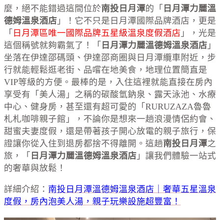
麼，絕不能錯過這間位於
南投日月潭
的「
日月潭力麗溫
德姆溫泉酒店
」！它不只是日月潭國際品牌酒店，更是
「
日月潭區唯一國際品牌五星級溫泉度假酒店
」，光是
這個稱號就夠霸氣了！「
日月潭力麗溫德姆溫泉酒店
」
坐落在伊達邵碼頭、伊達邵商圈與日月潭纜車附近，步
行就能輕鬆逛老街、品嚐在地美食，地理位置簡直是
VIP等級的方便。最棒的是，入住這裡就能直接在房內
享受有「美人湯」之稱的碳酸氫鈉泉、露天泳池、水療
中心、健身房，甚至還有超可愛的「RURUZAZA魯魯
札札咖啡親子館」，不論你是想來一趟浪漫情侶約會、
甜蜜夫妻度假，還是帶著孩子開心放電的親子旅行，保
證讓你從入住到退房都捨不得離開。這趟
南投日月潭
之
旅，「
日月潭力麗溫德姆溫泉酒店
」讓我們體驗一站式
的奢華與放鬆！
詳細介紹：
南投日月潭溫德姆溫泉酒店｜奢華五星溫泉
度假，房內泡美人湯，親子玩樂設施超豐富！