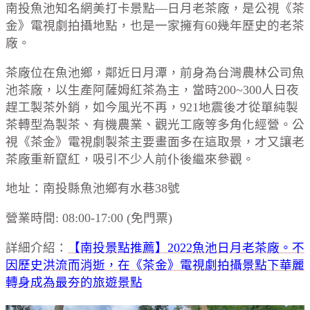
南投魚池知名網美打卡景點—日月老茶廠，是公視《茶
金》電視劇拍攝地點，也是一家擁有60幾年歷史的老茶
廠。
茶廠位在魚池鄉，鄰近日月潭，前身為台灣農林公司魚
池茶廠，以生產阿薩姆紅茶為主，當時200~300人日夜
趕工製茶外銷，如今風光不再，921地震後才從單純製
茶轉型為製茶、有機農業、觀光工廠等多角化經營。公
視《茶金》電視劇製茶主要畫面多在這取景，才又讓老
茶廠重新竄紅，吸引不少人前仆後繼來參觀。
地址：南投縣魚池鄉有水巷38號
營業時間: 08:00-17:00 (免門票)
詳細介紹：
【南投景點推薦】2022魚池日月老茶廠。不
因歷史洪流而消逝，在《茶金》電視劇拍攝景點下華麗
轉身成為最夯的旅遊景點