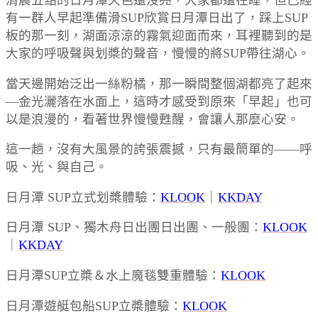
清晨五點的日月潭天色還沒亮，大家都還在睡，但已經
有一群人早起準備滑SUP欣賞日月潭日出了，踩上SUP
板的那一刻，湖面涼涼的霧氣迎面而來，耳裡聽到的是
大家的呼吸聲與划槳的聲音，慢慢的將SUP帶往湖心。
當天邊開始泛出一絲粉橘，那一瞬間整個湖都亮了起來
—金光灑落在水面上，這時才感受到原來「早起」也可
以是浪漫的，看著世界慢慢甦醒，會讓人那麼心安。
這一趟，沒有大風景的誇張震撼，只有最簡單的——呼
吸、光、與自己。
日月潭 SUP立式划槳體驗：
KLOOK
｜
KKDAY
日月潭 SUP、獨木舟日出團日出團、一般團：
KLOOK
｜
KKDAY
日月潭SUP立槳＆水上魔毯雙重體驗：
KLOOK
日月潭遊艇包船SUP立槳體驗：
KLOOK