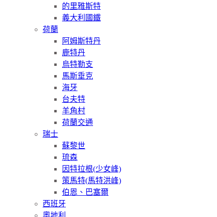
的里雅斯特
義大利國鐵
荷蘭
阿姆斯特丹
鹿特丹
烏特勒支
馬斯垂克
海牙
台夫特
羊角村
荷蘭交通
瑞士
蘇黎世
琉森
因特拉根(少女峰)
策馬特(馬特洪峰)
伯恩、巴塞爾
西班牙
奧地利