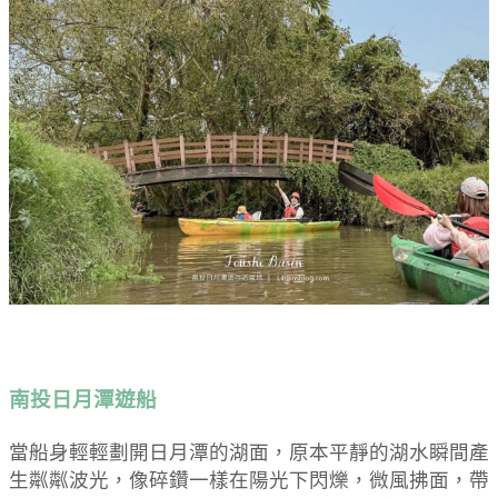
南投日月潭遊船
當船身輕輕劃開日月潭的湖面，原本平靜的湖水瞬間產
生粼粼波光，像碎鑽一樣在陽光下閃爍，微風拂面，帶