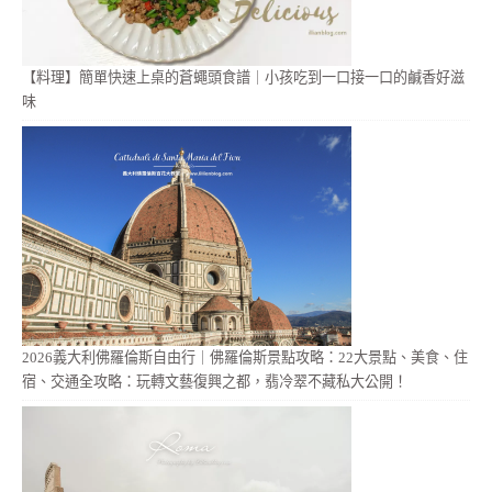
【料理】簡單快速上桌的蒼蠅頭食譜｜小孩吃到一口接一口的鹹香好滋
味
2026義大利佛羅倫斯自由行｜佛羅倫斯景點攻略：22大景點、美食、住
宿、交通全攻略：玩轉文藝復興之都，翡冷翠不藏私大公開！