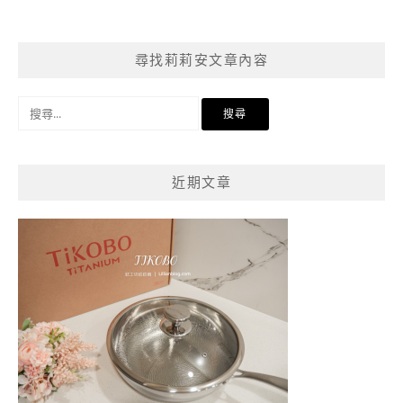
尋找莉莉安文章內容
搜
尋
關
鍵
近期文章
字: