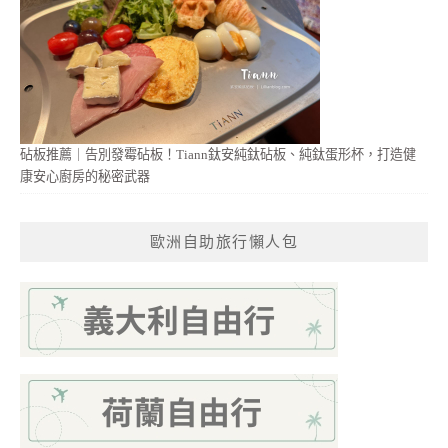
砧板推薦｜告別發霉砧板！Tiann鈦安純鈦砧板、純鈦蛋形杯，打造健
康安心廚房的秘密武器
歐洲自助旅行懶人包