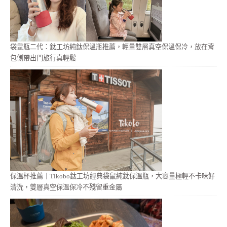
袋鼠瓶二代：鈦工坊純鈦保溫瓶推薦，輕量雙層真空保溫保冷，放在背
包側帶出門旅行真輕鬆
保溫杯推薦｜Tikobo鈦工坊經典袋鼠純鈦保溫瓶，大容量極輕不卡味好
清洗，雙層真空保溫保冷不殘留重金屬