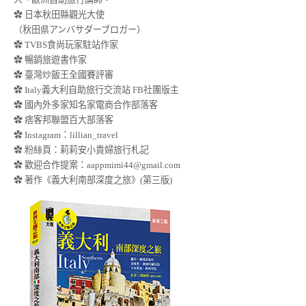
✿ 日本秋田縣觀光大使
（秋田県アンバサダーブロガー）
✿ TVBS食尚玩家駐站作家
✿ 暢銷旅遊書作家
✿ 臺灣炒飯王全國賽評審
✿ Italy義大利自助旅行交流站 FB社團版主
✿ 國內外多家知名家電商合作部落客
✿ 痞客邦聯盟百大部落客
✿
Instagram：lillian_travel
✿
粉絲頁：莉莉安小貴婦旅行札記
✿ 歡迎合作提案：
aappmimi44@gmail.com
✿ 著作《義大利南部深度之旅》(第三版)