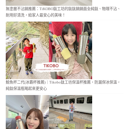
無塗層不沾鍋推薦：TiKOBO鈦工坊的鈦鈦鍋鍋面全純鈦、物理不沾、
耐用好清洗，給家人最安心的美味！
鯨魚杯二代(冰霸杯推薦)｜Tikobo鈦工坊保溫杯推薦，防漏保冰保溫，
純鈦保溫瓶喝起來更安心