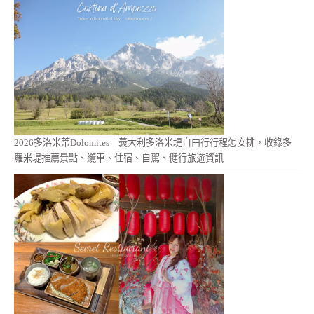
2026多洛米蒂Dolomites｜義大利多洛米堤自由行行程怎安排，收錄多
羅米堤推薦景點、纜車、住宿、自駕、健行旅遊資訊