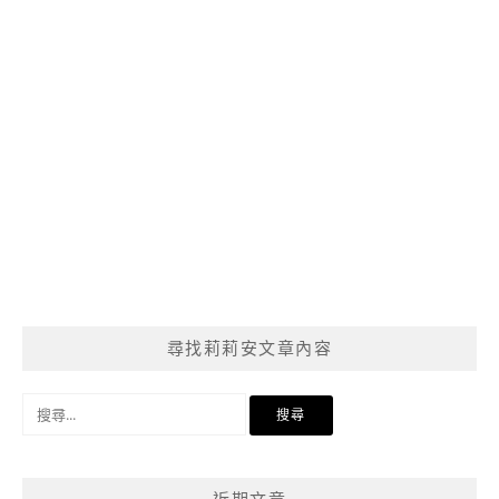
尋找莉莉安文章內容
搜
尋
關
鍵