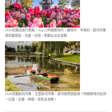
2026荷蘭自由行景點｜Top 25阿姆斯特丹、鹿特丹、羊角村、起司市集
等荷蘭景點，交通、住宿、季節玩法全攻略
2026荷蘭起司市集：艾登起司市集，起司居然搭船來？阿姆斯特丹近郊
一日遊，交通、時間、特色全攻略！