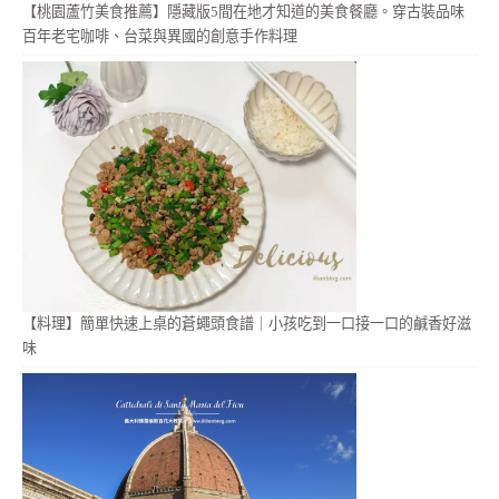
【桃園蘆竹美食推薦】隱藏版5間在地才知道的美食餐廳。穿古裝品味
百年老宅咖啡、台菜與異國的創意手作料理
【料理】簡單快速上桌的蒼蠅頭食譜｜小孩吃到一口接一口的鹹香好滋
味