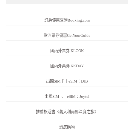
訂房優惠查詢Booking.com
歐洲票券優惠GetYourGuide
國內外票券 KLOOK
國內外票券 KKDAY
出國SIM卡｜eSIM：DJB
出國SIM卡｜eSIM：Joytel
推薦旅遊書《義大利南部深度之旅》
蝦皮購物