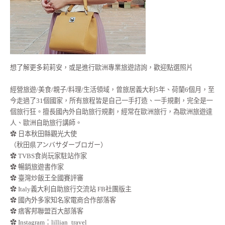
想了解更多莉莉安，或是進行歐洲專業旅遊諮詢，歡迎點選照片
經營旅遊/美食/親子/料理/生活領域，曾旅居義大利5年、荷蘭6個月，至
今走過了31個國家，所有旅程皆是自己一手打造、一手規劃，完全是一
個旅行狂。擅長國內外自助旅行規劃，經常在歐洲旅行，為歐洲旅遊達
人、歐洲自助旅行講師。
✿ 日本秋田縣觀光大使
（秋田県アンバサダーブロガー）
✿ TVBS食尚玩家駐站作家
✿ 暢銷旅遊書作家
✿ 臺灣炒飯王全國賽評審
✿ Italy義大利自助旅行交流站 FB社團版主
✿ 國內外多家知名家電商合作部落客
✿ 痞客邦聯盟百大部落客
✿
Instagram：lillian_travel