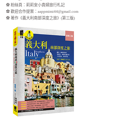
✿
粉絲頁：莉莉安小貴婦旅行札記
✿ 歡迎合作提案：
aappmimi44@gmail.com
✿ 著作《義大利南部深度之旅》(第三版)