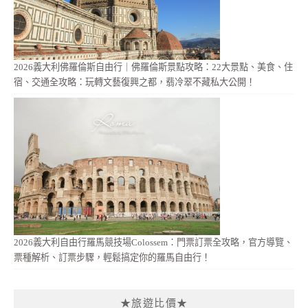
2026義大利佛羅倫斯自由行｜佛羅倫斯景點攻略：22大景點、美食、住
宿、交通全攻略：玩轉文藝復興之都，翡冷翠不藏私大公開！
2026義大利自由行羅馬競技場Colossem：門票訂票全攻略，官方導覽、
票種解析、訂票步驟，輕鬆搞定你的羅馬自由行！
★旅遊比價★