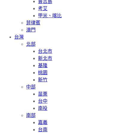
普吉島
考艾
甲米、喀比
菲律賓
澳門
台灣
北部
台北市
新北市
基隆
桃園
新竹
中部
苗栗
台中
南投
南部
嘉義
台南