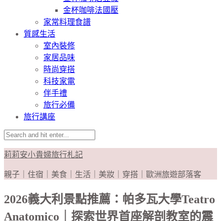
金杯咖啡法國壓
家常料理食譜
質感生活
室內裝修
家居品味
時尚穿搭
科技家電
伴手禮
旅行必備
旅行講座
莉莉安小貴婦旅行札記
親子｜住宿｜美食｜生活｜美妝｜穿搭｜歐洲旅遊部落客
2026義大利景點推薦：帕多瓦大學Teatro
Anatomico｜探索世界首座解剖教室的震