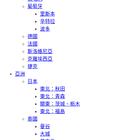
葡萄牙
里斯本
辛特拉
波多
德國
法國
斯洛維尼亞
克羅埃西亞
捷克
亞洲
日本
東北：秋田
東北：青森
關東：茨城、栃木
東北：福島
泰國
曼谷
大城