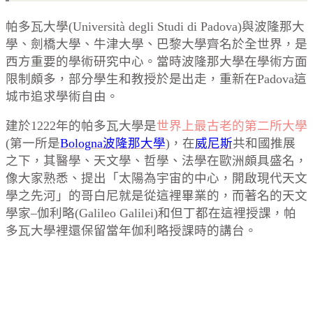
帕多瓦大學(Università degli Studi di Padova)與波隆那大
學、劍橋大學、牛津大學、巴黎大學齊名於全世界，是
西方重要的學術研究中心。當時波隆那大學在學術方面
限制頗多，部分學生和教授於是出走，重新在Padova這
城市追求學術自由。
建於1222年的帕多瓦大學是
世界上最古老的第二所大學
(第一所是
Bologna波隆那大學
)，在
威尼斯
共和國推展
之下，其醫學、天文學、哲學、法學在歐洲頗具盛名，
像大家熟悉、提出「太陽為宇宙的中心，開啟現代天文
學之先河」的哥白尼就是從這裡畢業的，而著名的天文
學家–伽利略(Galileo Galilei)和但丁都在這裡授課，帕
多瓦大學裡還保留當年伽利略授課時的講台。