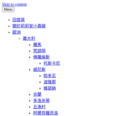
Skip to content
Menu
回首頁
關於莉莉安小貴婦
歐洲
義大利
羅馬
梵諦岡
佛羅倫斯
托斯卡尼
威尼斯
帕多瓦
波隆那
維諾納
米蘭
多洛米蒂
五漁村
阿爾貝羅貝洛