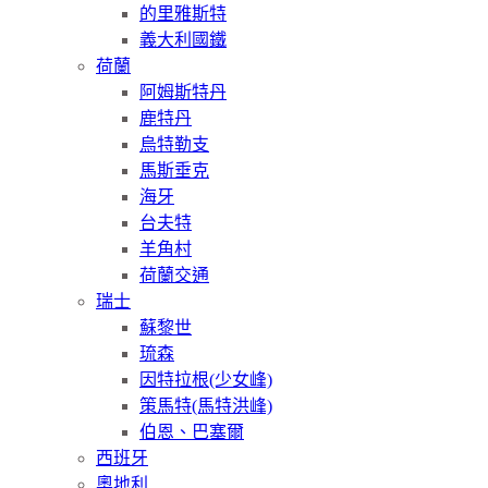
的里雅斯特
義大利國鐵
荷蘭
阿姆斯特丹
鹿特丹
烏特勒支
馬斯垂克
海牙
台夫特
羊角村
荷蘭交通
瑞士
蘇黎世
琉森
因特拉根(少女峰)
策馬特(馬特洪峰)
伯恩、巴塞爾
西班牙
奧地利