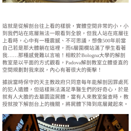
這就是從解剖台往上看的樣貌，實體空間非常的小，小
到我們站在底層無法一眼看到全貌，但我人站在底層往
上看時，心中有一種震撼、不可思議，想像500年前當
自己若是那大體躺在這裡，而6層圍欄站滿了學生看著
我……那種感覺難以言喻！相較於Bologna大學的解剖
教室是以平面的方式觀看，Padova解剖教室立體垂直的
空間規劃對我來說，內心有著很大的衝擊！
據說當時保守的天主教政府只同意每年能解剖因罪處死
的犯人遺體，但這樣無法滿足準醫生們的好奇心，於是
就有人大膽的去墓園盜屍體，當有人來教室盤查時，教
授就按下解剖台上的機關，將屍體下降到底層藏起來。