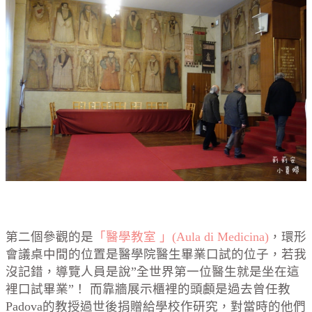
第二個參觀的是
「醫學教室 」(Aula di Medicina)
，環形
會議桌中間的位置是醫學院醫生畢業口試的位子，若我
沒記錯，導覽人員是說”全世界第一位醫生就是坐在這
裡口試畢業”！ 而靠牆展示櫃裡的頭顱是過去曾任教
Padova的教授過世後捐贈給學校作研究，對當時的他們