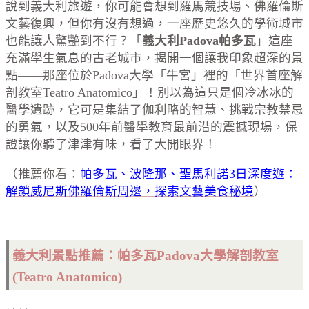
說到義大利旅遊，你可能會想到羅馬競技場、佛羅倫斯
文藝復興，但你有沒有想過，一座歷史悠久的學術城市
也能讓人驚艷到不行？「
義大利Padova帕多瓦
」這座
充滿學生氣息的古老城市，揭開一個讓我印象超深的景
點——那座位於Padova大學「牛宮」裡的「世界首座解
剖教室Teatro Anatomico」！別以為這只是個冷冰冰的
醫學遺跡，它可是集結了伽利略的智慧、挑戰宗教禁忌
的勇氣，以及500年前醫學教育最前沿的震撼現場，保
證讓你聽了津津有味，看了大開眼界！
（推薦你看：
帕多瓦、波隆那、聖馬利諾3日深度遊：
解鎖威尼斯佛羅倫斯周邊，探索文藝美食秘境
）
義大利景點推薦：帕多瓦Padova大學解剖教室
(Teatro Anatomico)