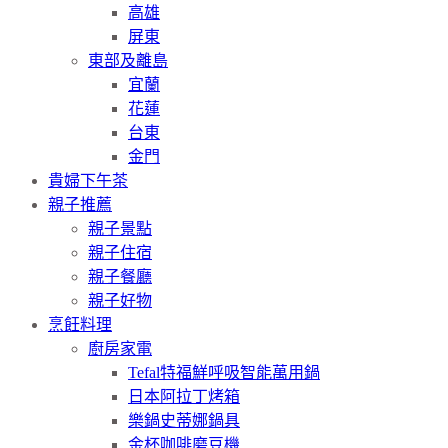
高雄
屏東
東部及離島
宜蘭
花蓮
台東
金門
貴婦下午茶
親子推薦
親子景點
親子住宿
親子餐廳
親子好物
烹飪料理
廚房家電
Tefal特福鮮呼吸智能萬用鍋
日本阿拉丁烤箱
樂鍋史蒂娜鍋具
金杯咖啡磨豆機