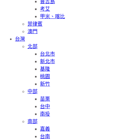
普吉島
考艾
甲米、喀比
菲律賓
澳門
台灣
北部
台北市
新北市
基隆
桃園
新竹
中部
苗栗
台中
南投
南部
嘉義
台南