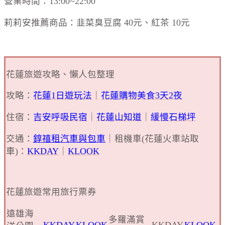
營業時間：13:00~22:00
莉莉安推薦商品：韭菜臭豆腐 40元、紅茶 10元
花蓮旅遊攻略、懶人包整理
攻略：
花蓮1日遊玩法
｜
花蓮購物美食3天2夜
住宿：
吉安呼吸民宿
｜
花蓮山知道
｜
緩慢石梯坪
交通：
錞禧租汽車與包車
｜租機車(花蓮火車站取
車)：
KKDAY
｜
KLOOK
花蓮旅遊常用旅行票券
遠雄海
多羅滿賞