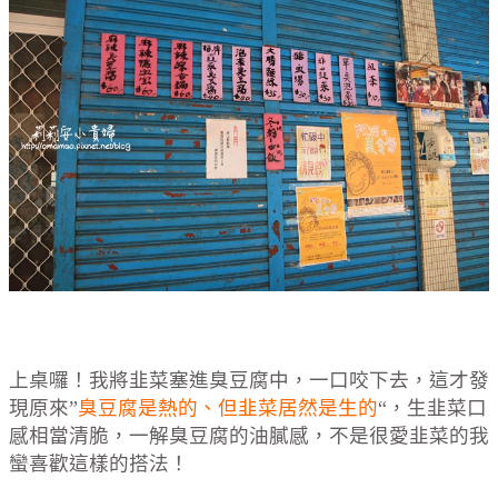
上桌囉！我將韭菜塞進臭豆腐中，一口咬下去，這才發
現原來”
臭豆腐是熱的、但韭菜居然是生的
“，生韭菜口
感相當清脆，一解臭豆腐的油膩感，不是很愛韭菜的我
蠻喜歡這樣的搭法！