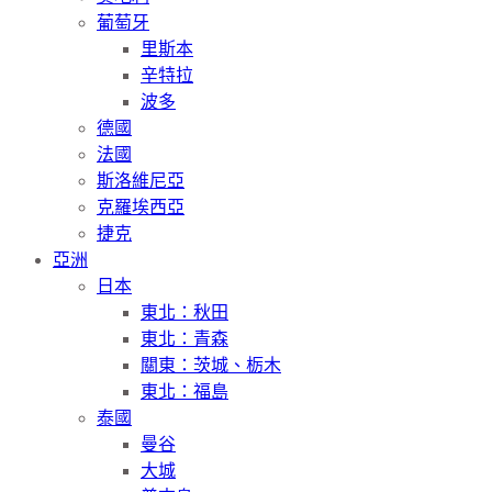
葡萄牙
里斯本
辛特拉
波多
德國
法國
斯洛維尼亞
克羅埃西亞
捷克
亞洲
日本
東北：秋田
東北：青森
關東：茨城、栃木
東北：福島
泰國
曼谷
大城