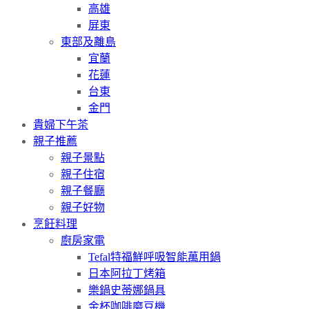
高雄
屏東
東部及離島
宜蘭
花蓮
台東
金門
貴婦下午茶
親子推薦
親子景點
親子住宿
親子餐廳
親子好物
烹飪料理
廚房家電
Tefal特福鮮呼吸智能萬用鍋
日本阿拉丁烤箱
樂鍋史蒂娜鍋具
金杯咖啡磨豆機