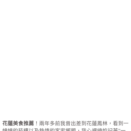
花蓮美食推薦
！兩年多前我曾出差到花蓮鳳林，看到一
幢幢的菸樓以及熱情的客家鄉親，我心裡總惦記著”一