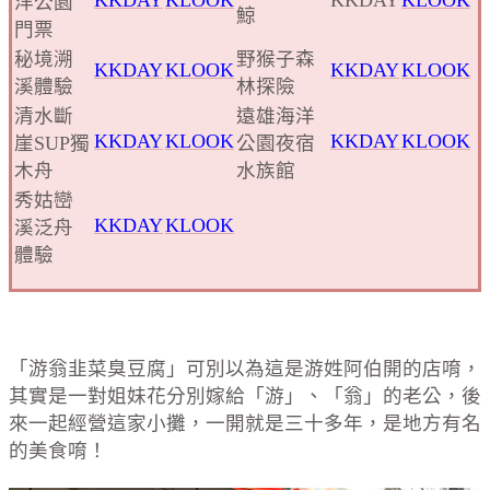
KKDAY
KLOOK
KKDAY
KLOOK
洋公園
鯨
門票
秘境溯
野猴子森
KKDAY
KLOOK
KKDAY
KLOOK
溪體驗
林探險
清水斷
遠雄海洋
KKDAY
KLOOK
KKDAY
KLOOK
崖SUP獨
公園夜宿
木舟
水族館
秀姑巒
KKDAY
KLOOK
溪泛舟
體驗
「游翁韭菜臭豆腐」可別以為這是游姓阿伯開的店唷，
其實是一對姐妹花分別嫁給「游」、「翁」的老公，後
來一起經營這家小攤，一開就是三十多年，是地方有名
的美食唷！