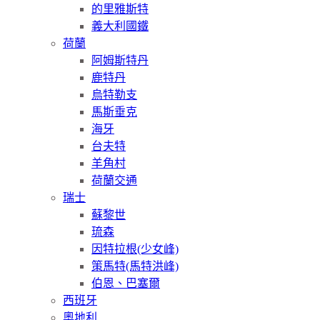
的里雅斯特
義大利國鐵
荷蘭
阿姆斯特丹
鹿特丹
烏特勒支
馬斯垂克
海牙
台夫特
羊角村
荷蘭交通
瑞士
蘇黎世
琉森
因特拉根(少女峰)
策馬特(馬特洪峰)
伯恩、巴塞爾
西班牙
奧地利