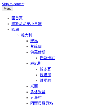
Skip to content
Menu
回首頁
關於莉莉安小貴婦
歐洲
義大利
羅馬
梵諦岡
佛羅倫斯
托斯卡尼
威尼斯
帕多瓦
波隆那
維諾納
米蘭
多洛米蒂
五漁村
阿爾貝羅貝洛