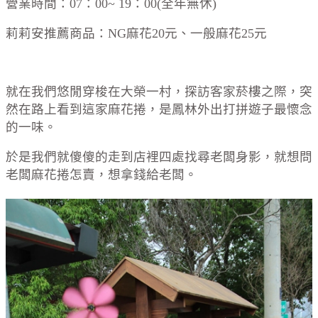
營業時間：07：00~ 19：00(全年無休)
莉莉安推薦商品：NG麻花20元、一般麻花25元
就在我們悠閒穿梭在大榮一村，探訪客家菸樓之際，突
然在路上看到這家麻花捲，是鳳林外出打拼遊子最懷念
的一味。
於是我們就傻傻的走到店裡四處找尋老闆身影，就想問
老闆麻花捲怎賣，想拿錢給老闆。