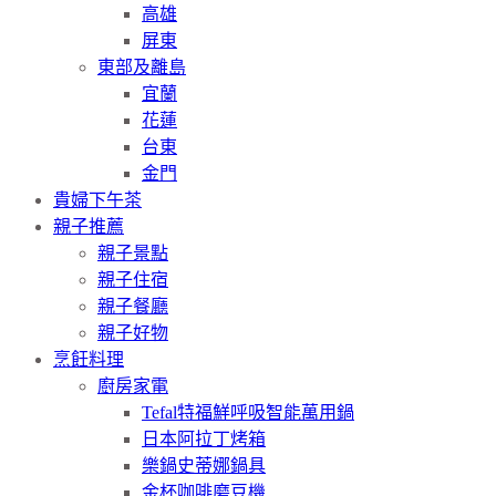
高雄
屏東
東部及離島
宜蘭
花蓮
台東
金門
貴婦下午茶
親子推薦
親子景點
親子住宿
親子餐廳
親子好物
烹飪料理
廚房家電
Tefal特福鮮呼吸智能萬用鍋
日本阿拉丁烤箱
樂鍋史蒂娜鍋具
金杯咖啡磨豆機