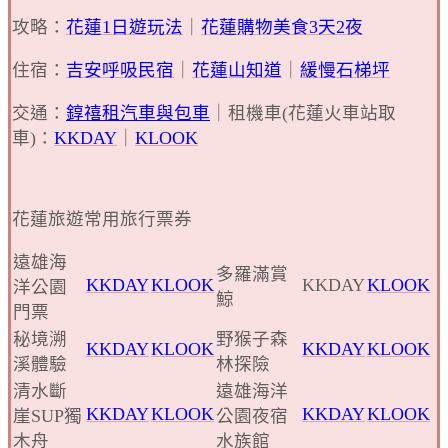
攻略：
花蓮1日遊玩法
｜
花蓮購物美食3天2夜
住宿：
吉安呼吸民宿
｜
花蓮山知道
｜
緩慢石梯坪
交通：
錞禧租汽車與包車
｜租機車(花蓮火車站取
車)：
KKDAY
｜
KLOOK
花蓮旅遊常用旅行票券
遠雄海
多羅滿賞
KKDAY
KLOOK
KKDAY
KLOOK
洋公園
鯨
門票
秘境溯
野猴子森
KKDAY
KLOOK
KKDAY
KLOOK
溪體驗
林探險
清水斷
遠雄海洋
KKDAY
KLOOK
KKDAY
KLOOK
崖SUP獨
公園夜宿
木舟
水族館