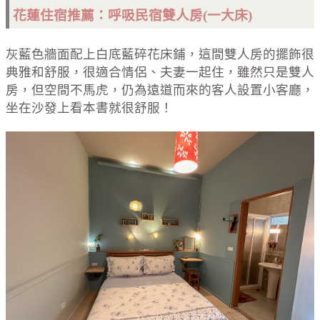
花蓮住宿推薦：呼吸民宿雙人房(一大床)
灰藍色牆面配上白底藍碎花床鋪，這間雙人房的擺飾很
典雅和舒服，很適合情侶、夫妻一起住，雖然只是雙人
房，但空間不馬虎，仍為遠道而來的客人設置小客廳，
坐在沙發上看本書就很舒服！