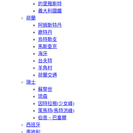
的里雅斯特
義大利國鐵
荷蘭
阿姆斯特丹
鹿特丹
烏特勒支
馬斯垂克
海牙
台夫特
羊角村
荷蘭交通
瑞士
蘇黎世
琉森
因特拉根(少女峰)
策馬特(馬特洪峰)
伯恩、巴塞爾
西班牙
奧地利