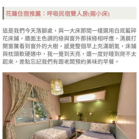
花蓮住宿推薦：呼吸民宿雙人房(兩小床)
這是我們今天落腳處，與一大床那間一樣選用白底藍碎
花床鋪，牆面主色調的綠與窗外那抹綠相呼應，清晨打
開窗簾看到窗外的大樹，感覺整個早上充滿朝氣，床鋪
與枕頭軟硬適中，我一覺到天亮，還一度好睡到爬不太
起來，差點忘記我們有跟老闆預約美味的早餐。