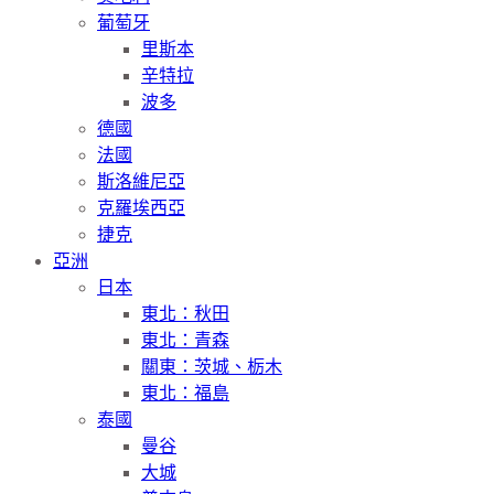
葡萄牙
里斯本
辛特拉
波多
德國
法國
斯洛維尼亞
克羅埃西亞
捷克
亞洲
日本
東北：秋田
東北：青森
關東：茨城、栃木
東北：福島
泰國
曼谷
大城