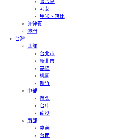
普吉島
考艾
甲米、喀比
菲律賓
澳門
台灣
北部
台北市
新北市
基隆
桃園
新竹
中部
苗栗
台中
南投
南部
嘉義
台南