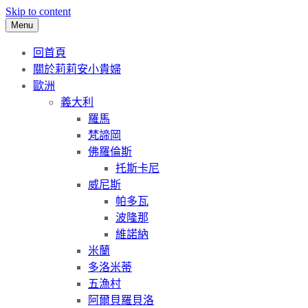
Skip to content
Menu
回首頁
關於莉莉安小貴婦
歐洲
義大利
羅馬
梵諦岡
佛羅倫斯
托斯卡尼
威尼斯
帕多瓦
波隆那
維諾納
米蘭
多洛米蒂
五漁村
阿爾貝羅貝洛