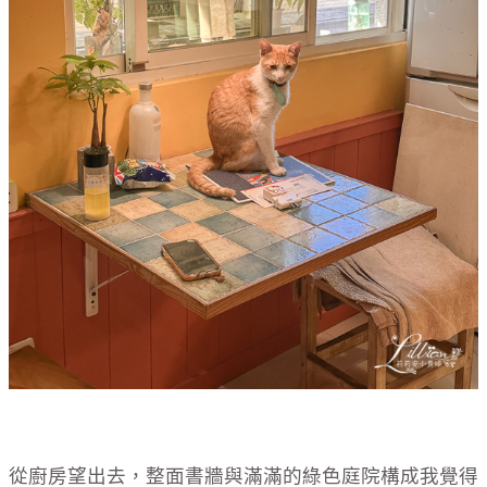
從廚房望出去，整面書牆與滿滿的綠色庭院構成我覺得