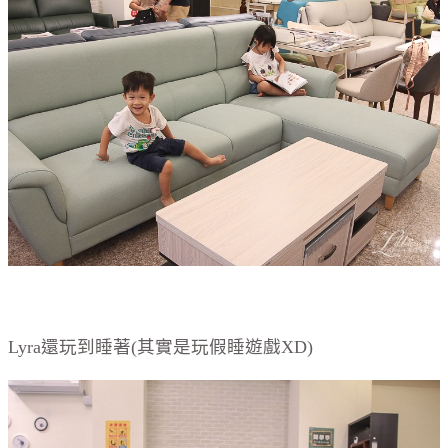
Lyra還玩到睡著(其實是玩假睡遊戲XD)