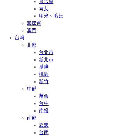
普吉島
考艾
甲米、喀比
菲律賓
澳門
台灣
北部
台北市
新北市
基隆
桃園
新竹
中部
苗栗
台中
南投
南部
嘉義
台南