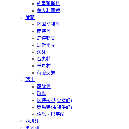
的里雅斯特
義大利國鐵
荷蘭
阿姆斯特丹
鹿特丹
烏特勒支
馬斯垂克
海牙
台夫特
羊角村
荷蘭交通
瑞士
蘇黎世
琉森
因特拉根(少女峰)
策馬特(馬特洪峰)
伯恩、巴塞爾
西班牙
奧地利