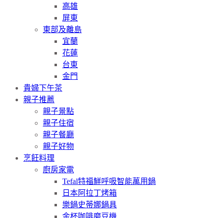
高雄
屏東
東部及離島
宜蘭
花蓮
台東
金門
貴婦下午茶
親子推薦
親子景點
親子住宿
親子餐廳
親子好物
烹飪料理
廚房家電
Tefal特福鮮呼吸智能萬用鍋
日本阿拉丁烤箱
樂鍋史蒂娜鍋具
金杯咖啡磨豆機