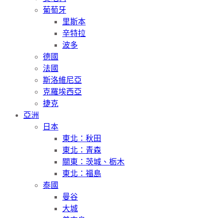
葡萄牙
里斯本
辛特拉
波多
德國
法國
斯洛維尼亞
克羅埃西亞
捷克
亞洲
日本
東北：秋田
東北：青森
關東：茨城、栃木
東北：福島
泰國
曼谷
大城