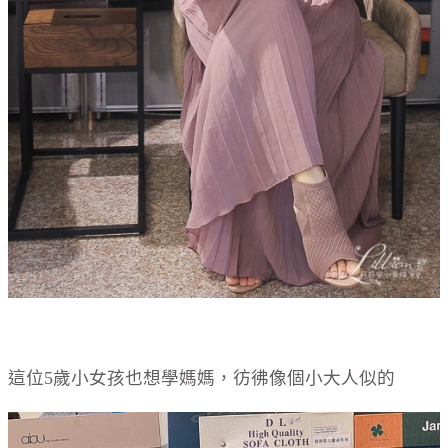
這位5歲小女孩也想學媽媽，彷彿像個小大人似的