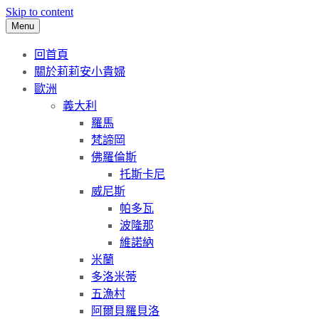
Skip to content
Menu
回首頁
關於莉莉安小貴婦
歐洲
義大利
羅馬
梵諦岡
佛羅倫斯
托斯卡尼
威尼斯
帕多瓦
波隆那
維諾納
米蘭
多洛米蒂
五漁村
阿爾貝羅貝洛