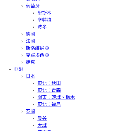
葡萄牙
里斯本
辛特拉
波多
德國
法國
斯洛維尼亞
克羅埃西亞
捷克
亞洲
日本
東北：秋田
東北：青森
關東：茨城、栃木
東北：福島
泰國
曼谷
大城