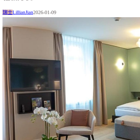
瑞士
LillianJian
2026-01-09