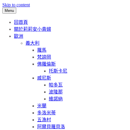
Skip to content
Menu
回首頁
關於莉莉安小貴婦
歐洲
義大利
羅馬
梵諦岡
佛羅倫斯
托斯卡尼
威尼斯
帕多瓦
波隆那
維諾納
米蘭
多洛米蒂
五漁村
阿爾貝羅貝洛