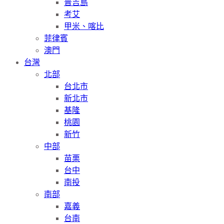
普吉島
考艾
甲米、喀比
菲律賓
澳門
台灣
北部
台北市
新北市
基隆
桃園
新竹
中部
苗栗
台中
南投
南部
嘉義
台南