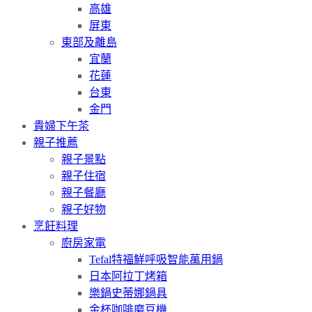
高雄
屏東
東部及離島
宜蘭
花蓮
台東
金門
貴婦下午茶
親子推薦
親子景點
親子住宿
親子餐廳
親子好物
烹飪料理
廚房家電
Tefal特福鮮呼吸智能萬用鍋
日本阿拉丁烤箱
樂鍋史蒂娜鍋具
金杯咖啡磨豆機