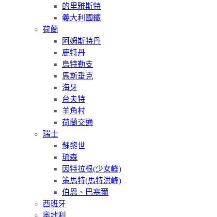
的里雅斯特
義大利國鐵
荷蘭
阿姆斯特丹
鹿特丹
烏特勒支
馬斯垂克
海牙
台夫特
羊角村
荷蘭交通
瑞士
蘇黎世
琉森
因特拉根(少女峰)
策馬特(馬特洪峰)
伯恩、巴塞爾
西班牙
奧地利