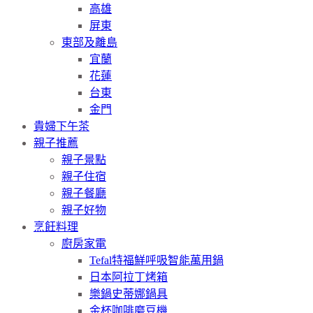
高雄
屏東
東部及離島
宜蘭
花蓮
台東
金門
貴婦下午茶
親子推薦
親子景點
親子住宿
親子餐廳
親子好物
烹飪料理
廚房家電
Tefal特福鮮呼吸智能萬用鍋
日本阿拉丁烤箱
樂鍋史蒂娜鍋具
金杯咖啡磨豆機