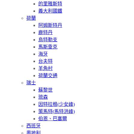
的里雅斯特
義大利國鐵
荷蘭
阿姆斯特丹
鹿特丹
烏特勒支
馬斯垂克
海牙
台夫特
羊角村
荷蘭交通
瑞士
蘇黎世
琉森
因特拉根(少女峰)
策馬特(馬特洪峰)
伯恩、巴塞爾
西班牙
奧地利