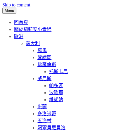
Skip to content
Menu
回首頁
關於莉莉安小貴婦
歐洲
義大利
羅馬
梵諦岡
佛羅倫斯
托斯卡尼
威尼斯
帕多瓦
波隆那
維諾納
米蘭
多洛米蒂
五漁村
阿爾貝羅貝洛