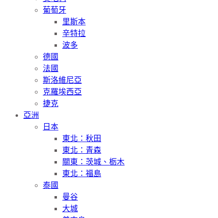
葡萄牙
里斯本
辛特拉
波多
德國
法國
斯洛維尼亞
克羅埃西亞
捷克
亞洲
日本
東北：秋田
東北：青森
關東：茨城、栃木
東北：福島
泰國
曼谷
大城