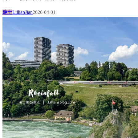
瑞士
LillianJian
2026-04-01