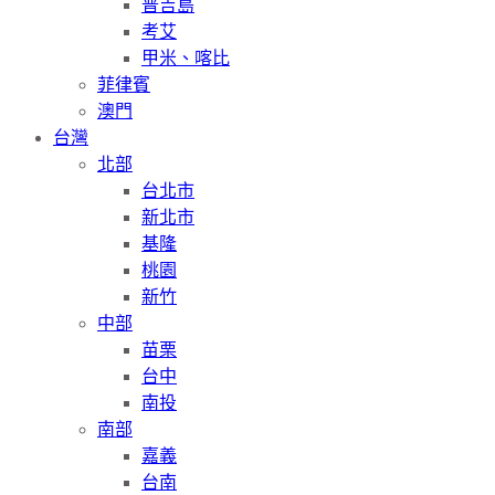
普吉島
考艾
甲米、喀比
菲律賓
澳門
台灣
北部
台北市
新北市
基隆
桃園
新竹
中部
苗栗
台中
南投
南部
嘉義
台南