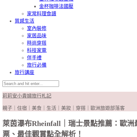
金杯咖啡法國壓
家常料理食譜
質感生活
室內裝修
家居品味
時尚穿搭
科技家電
伴手禮
旅行必備
旅行講座
莉莉安小貴婦旅行札記
親子｜住宿｜美食｜生活｜美妝｜穿搭｜歐洲旅遊部落客
萊茵瀑布Rheinfall｜瑞士景點推薦：
票、最佳觀賞點全解析！