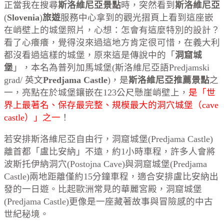
正當我在搜尋
斯洛維尼亞景點
時，突然看到
斯洛維尼亞
(
Slovenia
)
旅遊
服務中心拿到的觀光摺頁上看到這座嵌
在峭壁上的城堡照片，心想：怎會有這麼特別的設計？
看了心癢癢，覺得沒來過這地方肯定很可惜，在義大利
都沒看過這樣的城堡，原來這是傳說中的「
洞窟城
堡
」，本名為普列加馬城堡(斯洛維尼亞語Predjamski
grad/ 英文
Predjama Castle
)，是
斯洛維尼亞推薦景點
之
一，亮點在於城堡鑲嵌在123公尺懸崖峭壁上，
是「世
界上最著名、保存最完整、規模最大的洞穴城堡（cave
castle）」之一
！
若安排斯洛維尼亞自由行，洞窟城堡(Predjama Castle)
離首都「盧比安納」不遠，約1小時車程，許多人會將
波斯托伊納洞穴(
Postojna Cave)
與洞窟城堡(Predjama
Castle)兩地距離僅約15分鐘車程，適合安排盧比安納出
發的一日遊。比起歐洲常見的華麗宮殿，洞窟城堡
(Predjama Castle)更像是一座藏著故事與冒險感的中古
世紀秘境。