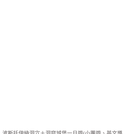
波斯托伊納洞穴＋洞窟城堡一日遊(小團遊、英文導