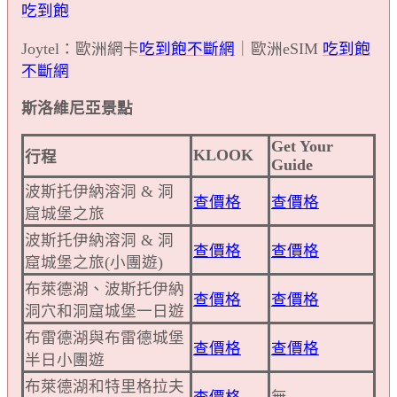
吃到飽
Joytel：歐洲網卡
吃到飽不斷網
｜歐洲eSIM
吃到飽
不斷網
斯洛維尼亞景點
Get Your
KLOOK
行程
Guide
波斯托伊納溶洞 & 洞
查價格
查價格
窟城堡之旅
波斯托伊納溶洞 & 洞
查價格
查價格
窟城堡之旅(小團遊)
布萊德湖、波斯托伊納
查價格
查價格
洞穴和洞窟城堡一日遊
布雷德湖與布雷德城堡
查價格
查價格
半日小團遊
布萊德湖和特里格拉夫
查價格
無