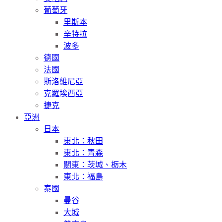
葡萄牙
里斯本
辛特拉
波多
德國
法國
斯洛維尼亞
克羅埃西亞
捷克
亞洲
日本
東北：秋田
東北：青森
關東：茨城、栃木
東北：福島
泰國
曼谷
大城