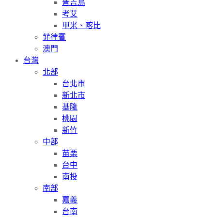
普吉島
考艾
甲米、喀比
菲律賓
澳門
台灣
北部
台北市
新北市
基隆
桃園
新竹
中部
苗栗
台中
南投
南部
嘉義
台南