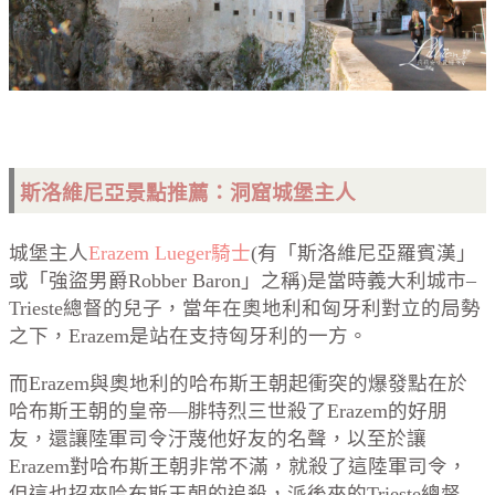
斯洛維尼亞景點推薦：洞窟城堡主人
城堡主人
Erazem Lueger
騎士
(有「斯洛維尼亞羅賓漢」
或「強盜男爵Robber Baron」之稱)是當時義大利城市–
Trieste總督的兒子，當年在奧地利和匈牙利對立的局勢
之下，
Erazem
是站在支持匈牙利的一方。
而
Erazem
與奧地利的哈布斯王朝起衝突的爆發點在於
哈布斯王朝的皇帝
—
腓特烈三世殺了
Erazem
的好朋
友，還讓陸軍司令汙蔑他好友的名聲，以至於讓
Erazem
對哈布斯王朝非常不滿，就殺了這陸軍司令，
但這也招來哈布斯王朝的追殺，派後來的Trieste總督