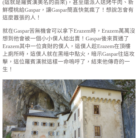
(這就是羅賓漢美名的由來)，甚至還派人送烤牛肉、新
鮮櫻桃給Gaspar，讓Gaspar簡直快氣瘋了！想說怎會有
這麼囂張的人！
就在Gaspar苦無機會可以拿下
Erazem
時，
Erazem萬萬沒
想到他會被一個小小僕人給出賣！
Gaspar後來買通了
Erazem
其中一位貪財的僕人，這僕人趁
Erazem
在頂樓
上廁所時，這僕人就在黑暗中點火，暗示Gaspar往這攻
擊，這位羅賓漢就這樣一命嗚呼了，結束他傳奇的一
生！