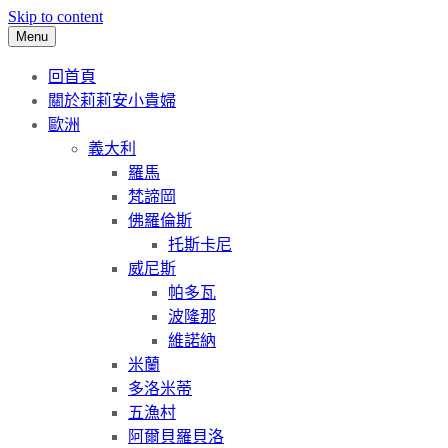
Skip to content
Menu
回首頁
關於莉莉安小貴婦
歐洲
義大利
羅馬
梵諦岡
佛羅倫斯
托斯卡尼
威尼斯
帕多瓦
波隆那
維諾納
米蘭
多洛米蒂
五漁村
阿爾貝羅貝洛