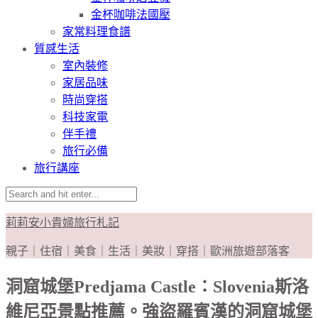
金杯咖啡法國壓
家常料理食譜
質感生活
室內裝修
家居品味
時尚穿搭
科技家電
伴手禮
旅行必備
旅行講座
莉莉安小貴婦旅行札記
親子｜住宿｜美食｜生活｜美妝｜穿搭｜歐洲旅遊部落客
洞窟城堡Predjama Castle：Slovenia斯洛
維尼亞景點推薦。強盜羅賓漢的洞窟城堡