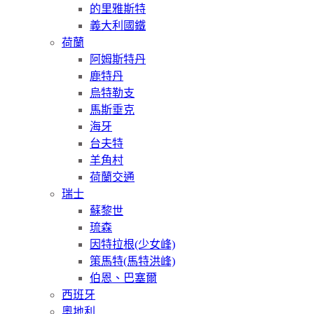
的里雅斯特
義大利國鐵
荷蘭
阿姆斯特丹
鹿特丹
烏特勒支
馬斯垂克
海牙
台夫特
羊角村
荷蘭交通
瑞士
蘇黎世
琉森
因特拉根(少女峰)
策馬特(馬特洪峰)
伯恩、巴塞爾
西班牙
奧地利