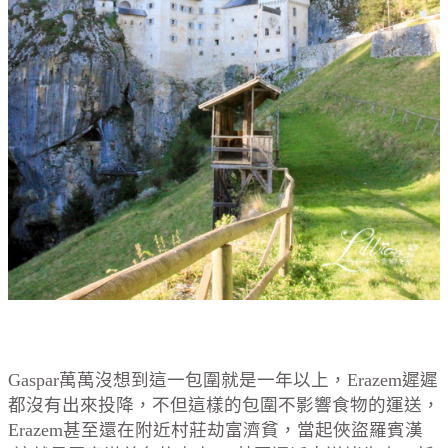
Gaspar萬萬沒想到這一包圍就是一年以上，
Erazem
遲遲
都沒有出來投降，不但這樣的包圍不影響食物的運送，
Erazem甚至
還在附近村莊劫富濟貧，當起俠盜羅賓漢