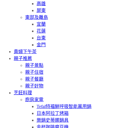
高雄
屏東
東部及離島
宜蘭
花蓮
台東
金門
貴婦下午茶
親子推薦
親子景點
親子住宿
親子餐廳
親子好物
烹飪料理
廚房家電
Tefal特福鮮呼吸智能萬用鍋
日本阿拉丁烤箱
樂鍋史蒂娜鍋具
金杯咖啡磨豆機