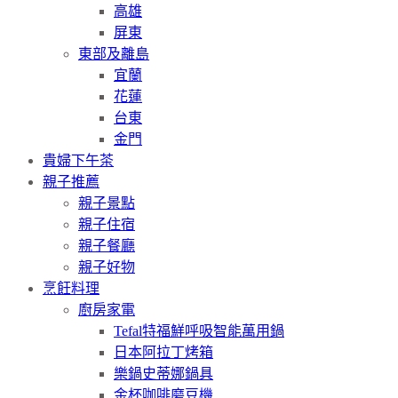
高雄
屏東
東部及離島
宜蘭
花蓮
台東
金門
貴婦下午茶
親子推薦
親子景點
親子住宿
親子餐廳
親子好物
烹飪料理
廚房家電
Tefal特福鮮呼吸智能萬用鍋
日本阿拉丁烤箱
樂鍋史蒂娜鍋具
金杯咖啡磨豆機