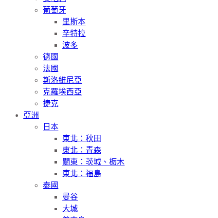
葡萄牙
里斯本
辛特拉
波多
德國
法國
斯洛維尼亞
克羅埃西亞
捷克
亞洲
日本
東北：秋田
東北：青森
關東：茨城、栃木
東北：福島
泰國
曼谷
大城