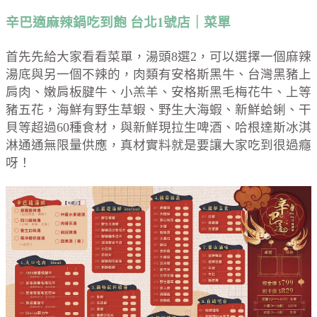
辛巴適麻辣鍋吃到飽 台北1號店｜菜單
首先先給大家看看菜單，湯頭8選2，可以選擇一個麻辣
湯底與另一個不辣的，肉類有安格斯黑牛、台灣黑豬上
肩肉、嫩肩板腱牛、小羔羊、安格斯黑毛梅花牛、上等
豬五花，海鮮有野生草蝦、野生大海蝦、新鮮蛤蜊、干
貝等超過60種食材，與新鮮現拉生啤酒、哈根達斯冰淇
淋通通無限量供應，真材實料就是要讓大家吃到很過癮
呀！