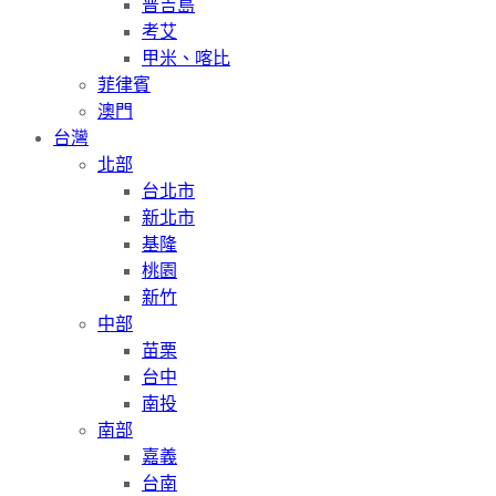
普吉島
考艾
甲米、喀比
菲律賓
澳門
台灣
北部
台北市
新北市
基隆
桃園
新竹
中部
苗栗
台中
南投
南部
嘉義
台南