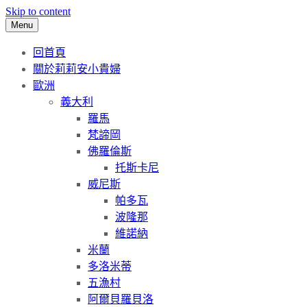
Skip to content
Menu
回首頁
關於莉莉安小貴婦
歐洲
義大利
羅馬
梵諦岡
佛羅倫斯
托斯卡尼
威尼斯
帕多瓦
波隆那
維諾納
米蘭
多洛米蒂
五漁村
阿爾貝羅貝洛