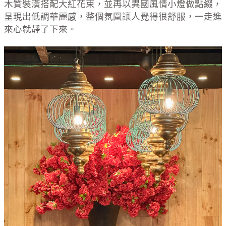
木質裝潢搭配大紅花束，並再以異國風情小燈做點綴，
呈現出低調華麗感，整個氛圍讓人覺得很舒服，一走進
來心就靜了下來。