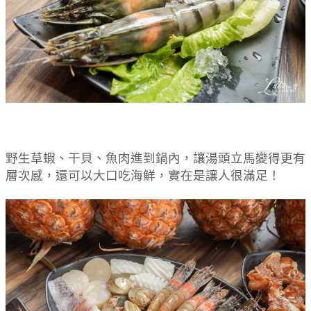
野生草蝦、干貝、魚肉進到鍋內，讓湯頭立馬變得更有
層次感，還可以大口吃海鮮，實在是讓人很滿足！