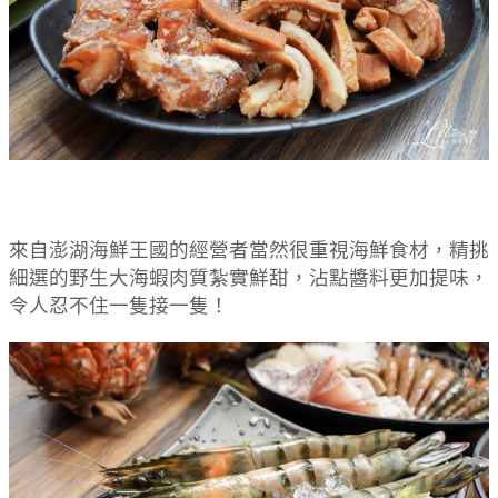
來自澎湖海鮮王國的經營者當然很重視海鮮食材，精挑
細選的野生大海蝦肉質紮實鮮甜，沾點醬料更加提味，
令人忍不住一隻接一隻！