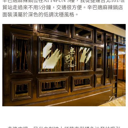
辛巴適麻辣鍋位在ATT4FUN 5樓，我從捷運台北101/世
貿站走過來不用5分鐘，交通很方便。辛巴適麻辣鍋店
面裝潢屬於深色的低調沈穩風格。