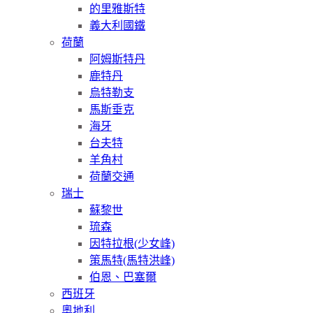
的里雅斯特
義大利國鐵
荷蘭
阿姆斯特丹
鹿特丹
烏特勒支
馬斯垂克
海牙
台夫特
羊角村
荷蘭交通
瑞士
蘇黎世
琉森
因特拉根(少女峰)
策馬特(馬特洪峰)
伯恩、巴塞爾
西班牙
奧地利