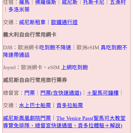
住宿：
羅馬
｜
佛羅倫斯
｜
威尼斯
｜
托斯卡尼
｜
五漁村
｜
多洛米蒂
交通：
威尼斯租車
｜
歐鐵通行證
義大利自由行常用網卡
DJB：歐洲網卡
吃到飽不降速
｜歐洲eSIM
真吃到飽不
降速帶通話
Joytel：歐洲網卡、eSIM
上網吃到飽
威尼斯自由行常用旅行票券
總督宮：
門票
｜
門票(含快速
通道)
｜
＋聖馬可鐘樓
｜
交通：
水上巴士船票
｜
貢多拉船票
威尼斯鳳凰劇院門票
｜
The Venice Pass(聖馬可大教堂
導覽免排隊、
總督宮快速通道、貢多拉體驗＋解說)