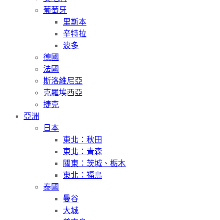
葡萄牙
里斯本
辛特拉
波多
德國
法國
斯洛維尼亞
克羅埃西亞
捷克
亞洲
日本
東北：秋田
東北：青森
關東：茨城、栃木
東北：福島
泰國
曼谷
大城