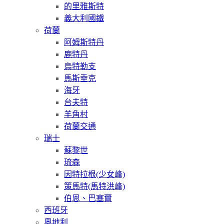
的里雅斯特
義大利國鐵
荷蘭
阿姆斯特丹
鹿特丹
烏特勒支
馬斯垂克
海牙
台夫特
羊角村
荷蘭交通
瑞士
蘇黎世
琉森
因特拉根(少女峰)
策馬特(馬特洪峰)
伯恩、巴塞爾
西班牙
奧地利