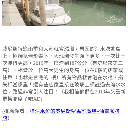
威尼斯每逢雨季和大潮就會漲潮，周圍的海水湧進島
上，極端氣候影響下，大漲潮發生頻率更多、一次比一
次淹得更高，2019年一度淹到187公分（有史以來第二
高），相當於一位高大男生的身高，位在0樓的店家或
住戶（也就是台灣的1樓）所有物品就會泡在水裡，損
失相當慘重！還有些店家直接在玻璃上標註過去淹水水
位，路過非常引人注目！（我相信他們在2019年又重新
更換高度了吧XD)
(推薦你看：
標注水位的威尼斯聖馬可廣場–油畫咖啡
館
）