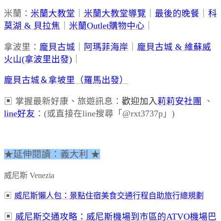
米蘭：
米蘭大教堂
｜
米蘭大教堂導覽
｜
最後的晚餐
｜
科
莫湖 & 貝拉焦
｜
米蘭Outlet購物中心
｜
拿波里：
龐貝古城
｜
阿瑪菲海岸
｜
龐貝古城 & 維蘇威
火山(拿波里出發)
｜
龐貝古城＆拿坡里（羅馬出發）
▣ 掌握最新好康、旅遊訊息：
歡迎加入
莉莉安社團
、
line好友
：(或直接在line搜尋「@rxt3737p」)
★延伸閱讀：義大利 ★
威尼斯 Venezia
▣
威尼斯懶人包：景點住宿美食交通行程自助旅行總規劃
▣
威尼斯交通攻略：威尼斯機場到市區的ATVO機場巴