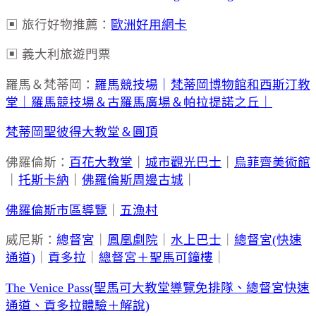
▣ 旅行好物推薦：
歐洲好用網卡
▣ 義大利旅遊門票
羅馬＆梵蒂岡：
羅馬競技場
｜
梵蒂岡博物館和西斯汀教
堂｜
羅馬競技場＆古羅馬廣場＆帕拉提諾之丘｜
梵蒂岡聖彼得大教堂＆圓頂
佛羅倫斯：
百花大教堂
｜
城市觀光巴士
｜
烏菲齊美術館
｜
托斯卡納
｜
佛羅倫斯周邊古城
｜
佛羅倫斯市區導覽
｜
五漁村
威尼斯：
總督宮
｜
鳳凰劇院
｜
水上巴士
｜
總督宮(快速
通道)
｜
貢多拉
｜
總督宮＋聖馬可鐘樓
｜
The Venice Pass(聖馬可大教堂導覽免排隊、總督宮快速
通道、貢多拉體驗＋解說)