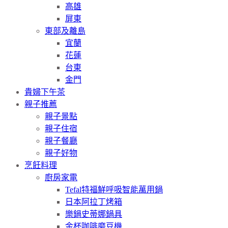
高雄
屏東
東部及離島
宜蘭
花蓮
台東
金門
貴婦下午茶
親子推薦
親子景點
親子住宿
親子餐廳
親子好物
烹飪料理
廚房家電
Tefal特福鮮呼吸智能萬用鍋
日本阿拉丁烤箱
樂鍋史蒂娜鍋具
金杯咖啡磨豆機