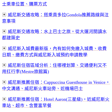
士乘車位置、購票方式
▣
威尼斯交通攻略：搭乘貢多拉Gondola推薦路線與注
意事項
▣
威尼斯交通攻略：水上巴士之旅。從大運河閱讀水
都建築史
▣
威尼斯入城費最新版，內有如何免繳入城費、收費
日期、繳費方式與威尼斯入城預約申請教學
▣
威尼斯住宿區域分析：住哪裡划算、交通便利又不
用扛行李(Mestre旅館篇)
▣
威尼斯推薦住宿：Cappuccina Guesthouse in Venice。
中文溝通、威尼斯火車站旁、近機場巴士
▣
威尼斯推薦住宿：Hotel Aaron(三星級)。近威尼斯火
車站、超市、含豐富早餐