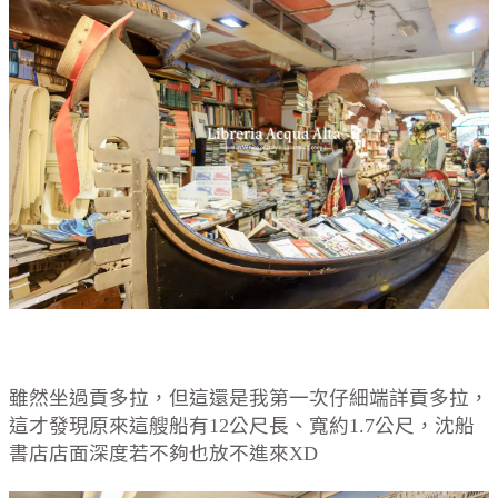
雖然坐過貢多拉，但這還是我第一次仔細端詳貢多拉，
這才發現原來這艘船有12公尺長、寬約1.7公尺，沈船
書店店面深度若不夠也放不進來XD