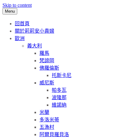
Skip to content
Menu
回首頁
關於莉莉安小貴婦
歐洲
義大利
羅馬
梵諦岡
佛羅倫斯
托斯卡尼
威尼斯
帕多瓦
波隆那
維諾納
米蘭
多洛米蒂
五漁村
阿爾貝羅貝洛