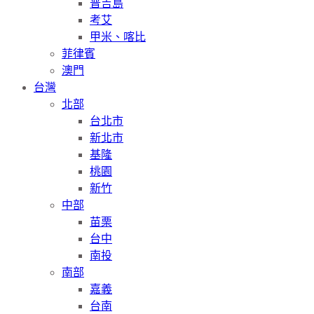
普吉島
考艾
甲米、喀比
菲律賓
澳門
台灣
北部
台北市
新北市
基隆
桃園
新竹
中部
苗栗
台中
南投
南部
嘉義
台南