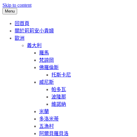
Skip to content
Menu
回首頁
關於莉莉安小貴婦
歐洲
義大利
羅馬
梵諦岡
佛羅倫斯
托斯卡尼
威尼斯
帕多瓦
波隆那
維諾納
米蘭
多洛米蒂
五漁村
阿爾貝羅貝洛