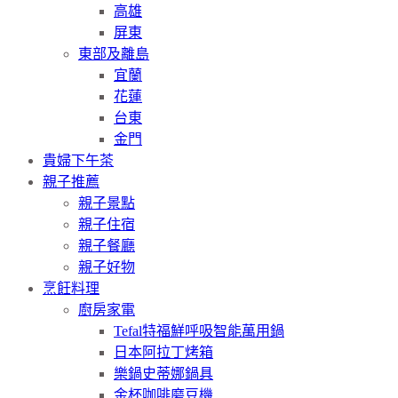
高雄
屏東
東部及離島
宜蘭
花蓮
台東
金門
貴婦下午茶
親子推薦
親子景點
親子住宿
親子餐廳
親子好物
烹飪料理
廚房家電
Tefal特福鮮呼吸智能萬用鍋
日本阿拉丁烤箱
樂鍋史蒂娜鍋具
金杯咖啡磨豆機