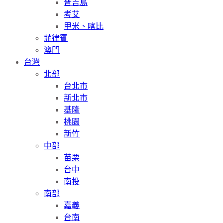
普吉島
考艾
甲米、喀比
菲律賓
澳門
台灣
北部
台北市
新北市
基隆
桃園
新竹
中部
苗栗
台中
南投
南部
嘉義
台南