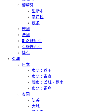
葡萄牙
里斯本
辛特拉
波多
德國
法國
斯洛維尼亞
克羅埃西亞
捷克
亞洲
日本
東北：秋田
東北：青森
關東：茨城、栃木
東北：福島
泰國
曼谷
大城