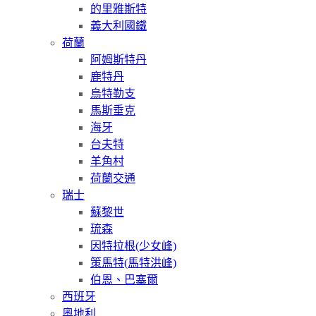
的里雅斯特
義大利國鐵
荷蘭
阿姆斯特丹
鹿特丹
烏特勒支
馬斯垂克
海牙
台夫特
羊角村
荷蘭交通
瑞士
蘇黎世
琉森
因特拉根(少女峰)
策馬特(馬特洪峰)
伯恩、巴塞爾
西班牙
奧地利