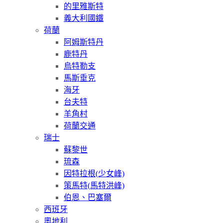
的里雅斯特
義大利國鐵
荷蘭
阿姆斯特丹
鹿特丹
烏特勒支
馬斯垂克
海牙
台夫特
羊角村
荷蘭交通
瑞士
蘇黎世
琉森
因特拉根(少女峰)
策馬特(馬特洪峰)
伯恩、巴塞爾
西班牙
奧地利