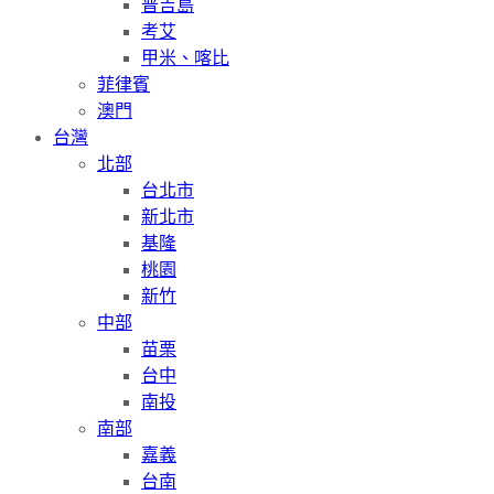
普吉島
考艾
甲米、喀比
菲律賓
澳門
台灣
北部
台北市
新北市
基隆
桃園
新竹
中部
苗栗
台中
南投
南部
嘉義
台南