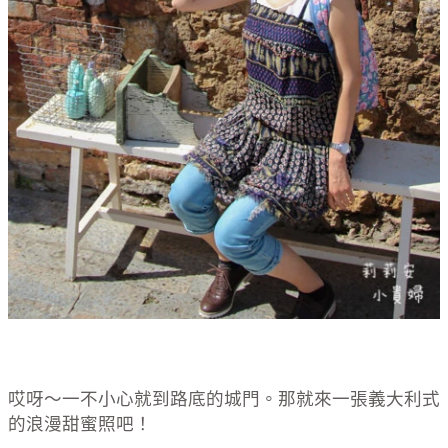
哎呀～一不小心就到路底的城門。那就來一張義大利式
的浪漫甜蜜照吧！