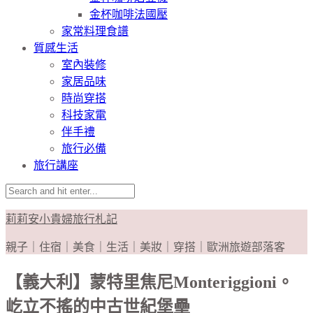
金杯咖啡法國壓
家常料理食譜
質感生活
室內裝修
家居品味
時尚穿搭
科技家電
伴手禮
旅行必備
旅行講座
莉莉安小貴婦旅行札記
親子｜住宿｜美食｜生活｜美妝｜穿搭｜歐洲旅遊部落客
【義大利】蒙特里焦尼Monteriggioni。
屹立不搖的中古世紀堡壘