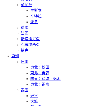
葡萄牙
里斯本
辛特拉
波多
德國
法國
斯洛維尼亞
克羅埃西亞
捷克
亞洲
日本
東北：秋田
東北：青森
關東：茨城、栃木
東北：福島
泰國
曼谷
大城