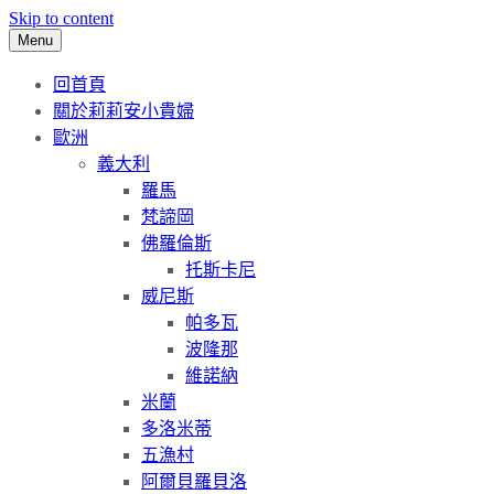
Skip to content
Menu
回首頁
關於莉莉安小貴婦
歐洲
義大利
羅馬
梵諦岡
佛羅倫斯
托斯卡尼
威尼斯
帕多瓦
波隆那
維諾納
米蘭
多洛米蒂
五漁村
阿爾貝羅貝洛