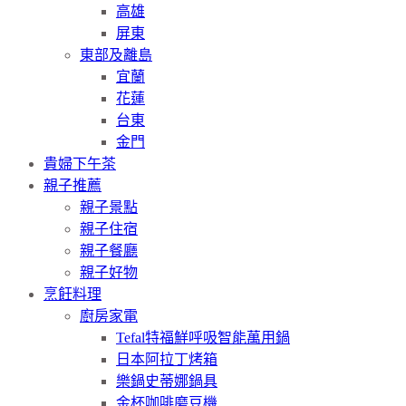
高雄
屏東
東部及離島
宜蘭
花蓮
台東
金門
貴婦下午茶
親子推薦
親子景點
親子住宿
親子餐廳
親子好物
烹飪料理
廚房家電
Tefal特福鮮呼吸智能萬用鍋
日本阿拉丁烤箱
樂鍋史蒂娜鍋具
金杯咖啡磨豆機