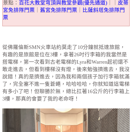
景點：
百花大教堂穹頂與教堂參觀(優先通道)
｜｜
皮蒂
宮免排隊門票
｜
舊宮免排隊門票
｜
比薩斜塔免排隊門
票
從佛羅倫斯SMN火車站約莫走了10分鐘就抵達旅館，
有趣的是旅館是位在3樓，拿著26吋行李箱的我當然是
搭電梯，第一次看到古老電梯的Lyra和Warren起初還不
敢走進去，但看到樓梯沒有燈，後來勉強擠進去，我沒
說錯！真的是擠進去，因為我和兩個孩子加行李箱就滿
了，完全塞不進一隻蒼蠅，哈哈哈哈，你就知道這電梯
有多小了吧！但聊勝於無，總比扛著16公斤的行李箱上
3樓，那真的會要了我的老命呀！