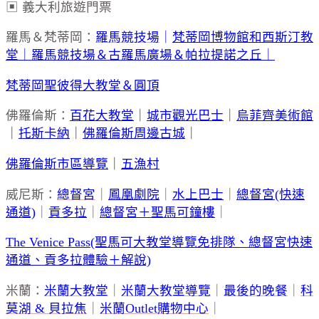
▣ 義大利旅遊門票
羅馬＆梵蒂岡：
羅馬競技場
｜
梵蒂岡博物館和西斯汀教
堂｜
羅馬競技場＆古羅馬廣場＆帕拉提諾之丘｜
梵蒂岡聖彼得大教堂＆圓頂
佛羅倫斯：
百花大教堂
｜
城市觀光巴士
｜
烏菲齊美術館
｜
托斯卡納
｜
佛羅倫斯周邊古城
｜
佛羅倫斯市區導覽
｜
五漁村
威尼斯：
總督宮
｜
鳳凰劇院
｜
水上巴士
｜
總督宮(快速
通道)
｜
貢多拉
｜
總督宮＋聖馬可鐘樓
｜
The Venice Pass(聖馬可大教堂導覽免排隊、總督宮快速
通道、貢多拉體驗＋解說)
米蘭：
米蘭大教堂
｜
米蘭大教堂導覽
｜
最後的晚餐
｜
科
莫湖 & 貝拉焦
｜
米蘭Outlet購物中心
｜