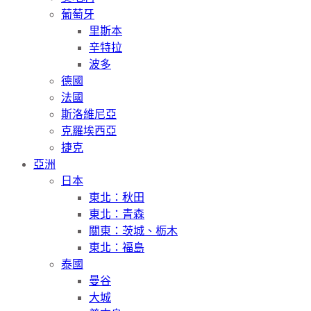
葡萄牙
里斯本
辛特拉
波多
德國
法國
斯洛維尼亞
克羅埃西亞
捷克
亞洲
日本
東北：秋田
東北：青森
關東：茨城、栃木
東北：福島
泰國
曼谷
大城