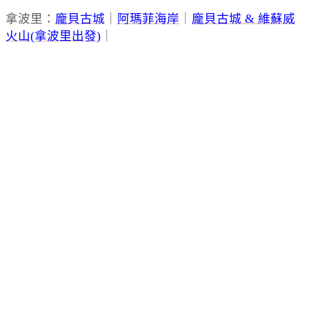
拿波里：
龐貝古城
｜
阿瑪菲海岸
｜
龐貝古城 & 維蘇威
火山(拿波里出發)
｜