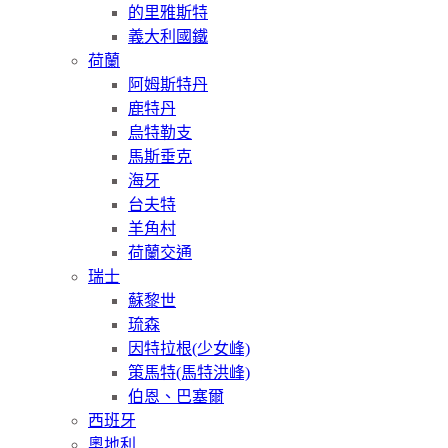
的里雅斯特
義大利國鐵
荷蘭
阿姆斯特丹
鹿特丹
烏特勒支
馬斯垂克
海牙
台夫特
羊角村
荷蘭交通
瑞士
蘇黎世
琉森
因特拉根(少女峰)
策馬特(馬特洪峰)
伯恩、巴塞爾
西班牙
奧地利