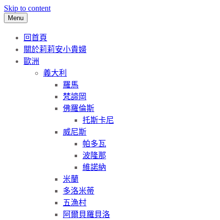
Skip to content
Menu
回首頁
關於莉莉安小貴婦
歐洲
義大利
羅馬
梵諦岡
佛羅倫斯
托斯卡尼
威尼斯
帕多瓦
波隆那
維諾納
米蘭
多洛米蒂
五漁村
阿爾貝羅貝洛