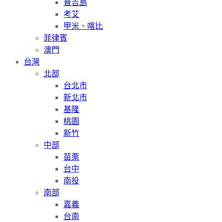
普吉島
考艾
甲米、喀比
菲律賓
澳門
台灣
北部
台北市
新北市
基隆
桃園
新竹
中部
苗栗
台中
南投
南部
嘉義
台南