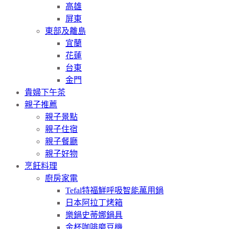
高雄
屏東
東部及離島
宜蘭
花蓮
台東
金門
貴婦下午茶
親子推薦
親子景點
親子住宿
親子餐廳
親子好物
烹飪料理
廚房家電
Tefal特福鮮呼吸智能萬用鍋
日本阿拉丁烤箱
樂鍋史蒂娜鍋具
金杯咖啡磨豆機