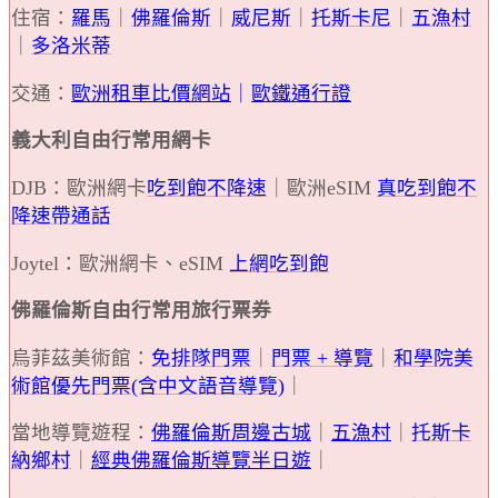
住宿：
羅馬
｜
佛羅倫斯
｜
威尼斯
｜
托斯卡尼
｜
五漁村
｜
多洛米蒂
交通：
歐洲租車比價網站
｜
歐鐵通行證
義大利自由行常用網卡
DJB：歐洲網卡
吃到飽不降速
｜歐洲eSIM
真吃到飽不
降速帶通話
Joytel：歐洲網卡、eSIM
上網吃到飽
佛羅倫斯自由行常用旅行票券
烏菲茲美術館：
免排隊門票
｜
門票 + 導覽
｜
和學院美
術館優先門票(含中文語音導覽)
｜
當地導覽遊程：
佛羅倫斯周邊古城
｜
五漁村
｜
托斯卡
納鄉村
｜
經典佛羅倫斯導覽半日遊
｜