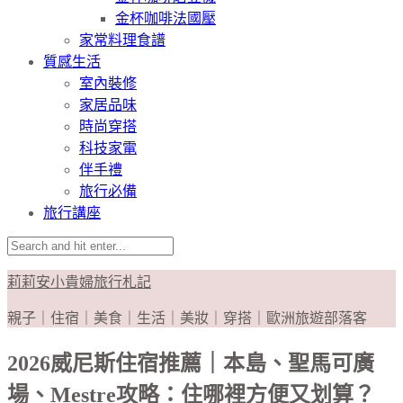
金杯咖啡法國壓
家常料理食譜
質感生活
室內裝修
家居品味
時尚穿搭
科技家電
伴手禮
旅行必備
旅行講座
莉莉安小貴婦旅行札記
親子｜住宿｜美食｜生活｜美妝｜穿搭｜歐洲旅遊部落客
2026威尼斯住宿推薦｜本島、聖馬可廣
場、Mestre攻略：住哪裡方便又划算？