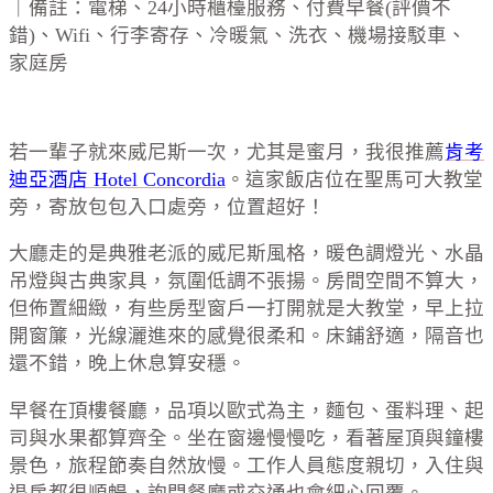
｜備註：電梯、24小時櫃檯服務、付費早餐(評價不
錯)、Wifi、行李寄存、冷暖氣、洗衣、機場接駁車、
家庭房
若一輩子就來威尼斯一次，尤其是蜜月，我很推薦
肯考
迪亞酒店 Hotel Concordia
。這家飯店位在聖馬可大教堂
旁，寄放包包入口處旁，位置超好！
大廳走的是典雅老派的威尼斯風格，暖色調燈光、水晶
吊燈與古典家具，氛圍低調不張揚。房間空間不算大，
但佈置細緻，有些房型窗戶一打開就是大教堂，早上拉
開窗簾，光線灑進來的感覺很柔和。床鋪舒適，隔音也
還不錯，晚上休息算安穩。
早餐在頂樓餐廳，品項以歐式為主，麵包、蛋料理、起
司與水果都算齊全。坐在窗邊慢慢吃，看著屋頂與鐘樓
景色，旅程節奏自然放慢。工作人員態度親切，入住與