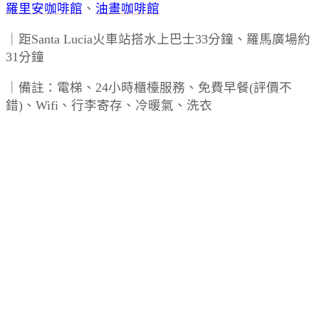
羅里安咖啡館
、
油畫咖啡館
｜距Santa Lucia火車站搭水上巴士33分鐘、羅馬廣場約
31分鐘
｜備註：電梯、24小時櫃檯服務、免費早餐(評價不
錯)、Wifi、行李寄存、冷暖氣、洗衣