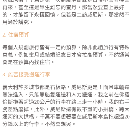
訪威尼斯了？若是第一次到威尼斯或是日後不會有機會
再來，甚至這是畢生難忘的蜜月，那當然要直上最好
的，才能留下永恆回憶，但若是二訪威尼斯，那當然不
用過於講究。
2. 住宿預算
每個人規劃旅行皆有一定的預算，除非此趟旅行有特殊
意義，例如蜜月或結婚紀念日才會拉高預算，不然通常
會是在預算內找住宿。
3. 能否接受搬運行李
義大利許多城市都是石板路，威尼斯更是！而且車輛還
無法進入，只能靠船隻運送和人力搬運，我之前在佛羅
倫斯拖著超過20公斤的行李在路上走一小時，我的右手
腕差點廢掉，此外，威尼斯還有數不盡的小拱橋、跨大
運河的大拱橋，千萬不要想著要在威尼斯本島拖超過20
分鐘以上的行李，不然會想哭。