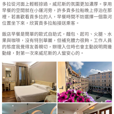
多拉從河面上輕輕掠過，威尼斯的氛圍更加濃厚。享用
早餐的空間就在小運河旁，許多貢多拉船晚上停泊在那
裡，若喜歡看貢多拉的人，早餐時間不妨選擇一個靠河
位置坐下來，欣賞貢多拉船接送乘客。
飯店早餐是簡單的歐式自助式，麵包、起司、火腿、水
果與咖啡，沒有特別華麗，但補充體力很夠。工作人員
的態度我覺得友善親切，辦理入住時也會主動說明周邊
動線，對第一次來威尼斯的人蠻安心的。