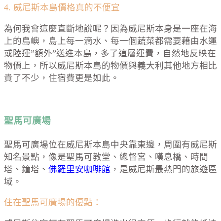
4. 威尼斯本島價格真的不便宜
為何我會這麼直斷地說呢？因為威尼斯本身是一座在海
上的島嶼，島上每一滴水、每一個蔬菜都需要藉由水運
或陸運”額外”送進本島，多了這層運費，自然地反映在
物價上，所以威尼斯本島的物價與義大利其他地方相比
貴了不少，住宿費更是如此。
聖馬可廣場
聖馬可廣場位在威尼斯本島中央靠東邊，周圍有威尼斯
知名景點，像是聖馬可教堂、總督宮、嘆息橋、時間
塔、鐘塔、
佛羅里安咖啡館
，是威尼斯最熱門的旅遊區
域。
住在聖馬可廣場的優點：