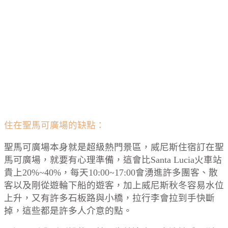
住在聖馬可廣場的缺點：
聖馬可廣場本身就是超級熱門景區，威尼斯住宿訂在聖
馬可廣場，就要有心理準備，這會比Santa Lucia火車站
貴上20%~40%，每天10:00~17:00會湧進許多團客、散
客以及剛從遊輪下船的遊客，加上威尼斯秋冬容易水位
上升，又有許多石板路與小橋，拉行李會拉到手快斷
掉，這些都是許多人介意的點。