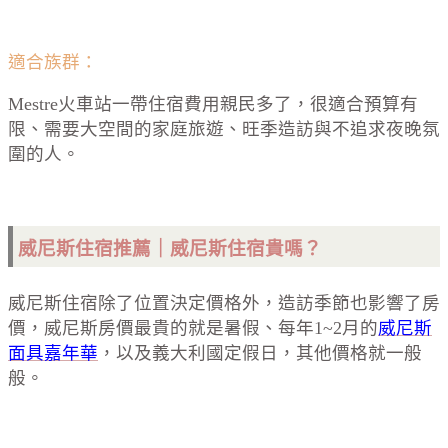
適合族群：
Mestre火車站一帶住宿費用親民多了，很適合預算有
限、需要大空間的家庭旅遊、旺季造訪與不追求夜晚氛
圍的人。
威尼斯住宿推薦｜威尼斯住宿貴嗎？
威尼斯住宿除了位置決定價格外，造訪季節也影響了房
價，威尼斯房價最貴的就是暑假、每年1~2月的
威尼斯
面具嘉年華
，以及義大利國定假日，其他價格就一般
般。