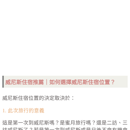
威尼斯住宿推薦｜如何選擇威尼斯住宿位置？
威尼斯住宿位置的決定取決於：
1. 此次旅行的意義
這是第一次到威尼斯嗎？是蜜月旅行嗎？還是二訪、三