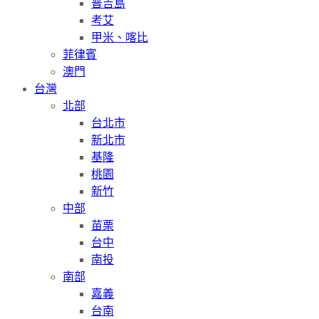
普吉島
考艾
甲米、喀比
菲律賓
澳門
台灣
北部
台北市
新北市
基隆
桃園
新竹
中部
苗栗
台中
南投
南部
嘉義
台南