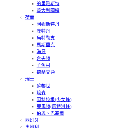
的里雅斯特
義大利國鐵
荷蘭
阿姆斯特丹
鹿特丹
烏特勒支
馬斯垂克
海牙
台夫特
羊角村
荷蘭交通
瑞士
蘇黎世
琉森
因特拉根(少女峰)
策馬特(馬特洪峰)
伯恩、巴塞爾
西班牙
奧地利