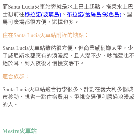
而Santa Lucia火車站旁就是水上巴士起點，搭乘水上巴
士想前往
穆拉諾(玻璃島)
、
布拉諾(蕾絲島/彩色島)
、聖
馬可廣場都很方便，選擇也多。
住在Santa Lucia火車站附近的缺點：
Santa Lucia火車站雖然很方便，但商業感稍嫌太重，少
了威尼斯水都應有的浪漫感，且人潮不少、吵雜聲也不
絕於耳，到入夜後才慢慢安靜下。
適合族群：
Santa Lucia火車站適合行李很多、計劃在義大利多個城
市移動、想省一點住宿費用、重視交通便利勝過浪漫感
的人。
Mestre
火車站