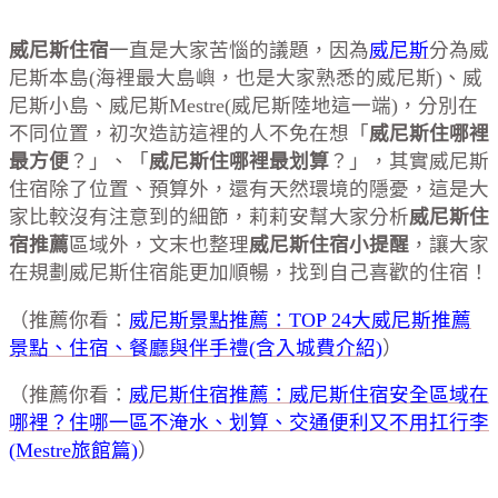
威尼斯住宿
一直是大家苦惱的議題，因為
威尼斯
分為威
尼斯本島(海裡最大島嶼，也是大家熟悉的威尼斯)、威
尼斯小島、威尼斯Mestre(威尼斯陸地這一端)，分別在
不同位置，初次造訪這裡的人不免在想「
威尼斯住哪裡
最方便
？」、「
威尼斯住哪裡最划算
？」，其實威尼斯
住宿除了位置、預算外，還有天然環境的隱憂，這是大
家比較沒有注意到的細節，莉莉安幫大家分析
威尼斯住
宿推薦
區域外，文末也整理
威尼斯住宿小提醒
，讓大家
在規劃威尼斯住宿能更加順暢，找到自己喜歡的住宿！
（推薦你看：
威尼斯景點推薦：TOP 24大威尼斯推薦
景點、住宿、餐廳與伴手禮(含入城費介紹)
）
（推薦你看：
威尼斯住宿推薦：威尼斯住宿安全區域在
哪裡？住哪一區不淹水、划算、交通便利又不用扛行李
(Mestre旅館篇)
）