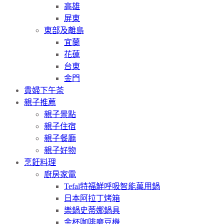
高雄
屏東
東部及離島
宜蘭
花蓮
台東
金門
貴婦下午茶
親子推薦
親子景點
親子住宿
親子餐廳
親子好物
烹飪料理
廚房家電
Tefal特福鮮呼吸智能萬用鍋
日本阿拉丁烤箱
樂鍋史蒂娜鍋具
金杯咖啡磨豆機