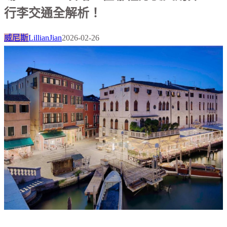
行李交通全解析！
威尼斯
LillianJian
2026-02-26